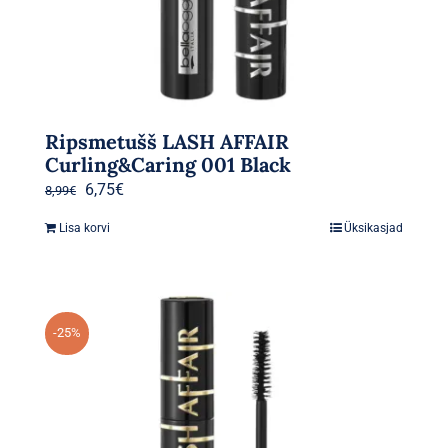
Ripsmetušš LASH AFFAIR
Curling&Caring 001 Black
Algne
Praegune
6,75
€
8,99
€
hind
hind
Lisa korvi
Üksikasjad
oli:
on:
8,99€.
6,75€.
-25%