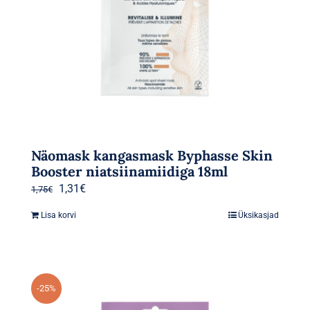
Näomask kangasmask Byphasse Skin
Booster niatsiinamiidiga 18ml
Algne
Praegune
1,31
€
1,75
€
hind
hind
Lisa korvi
Üksikasjad
oli:
on:
1,75€.
1,31€.
-25%