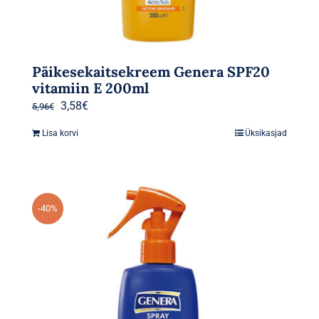
Päikesekaitsekreem Genera SPF20
vitamiin E 200ml
Algne
Praegune
3,58
€
5,96
€
hind
hind
Lisa korvi
Üksikasjad
oli:
on:
5,96€.
3,58€.
-40%