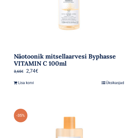
Näotoonik mitsellaarvesi Byphasse
VITAMIN C 100ml
Algne
Praegune
2,74
€
3,65
€
hind
hind
Lisa korvi
Üksikasjad
oli:
on:
3,65€.
2,74€.
-35%