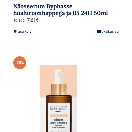
Näoseerum Byphasse
hüaluroonhappega ja B5 24H 50ml
Algne
Praegune
7,61
€
10,16
€
hind
hind
Lisa korvi
Üksikasjad
oli:
on:
10,16€.
7,61€.
-25%