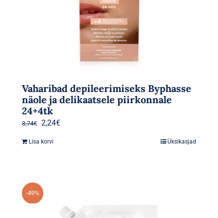
Vaharibad depileerimiseks Byphasse
näole ja delikaatsele piirkonnale
24+4tk
Algne
Praegune
2,24
€
3,74
€
hind
hind
Lisa korvi
Üksikasjad
oli:
on:
3,74€.
2,24€.
-49%