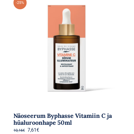
-25%
Näoseerum Byphasse Vitamiin C ja
hüaluroonhape 50ml
Algne
Praegune
7,61
€
10,16
€