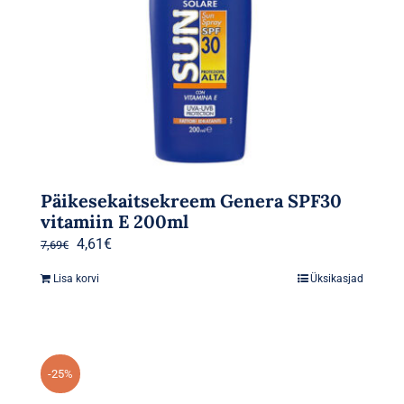
Päikesekaitsekreem Genera SPF30
vitamiin E 200ml
Algne
Praegune
4,61
€
7,69
€
hind
hind
Lisa korvi
Üksikasjad
oli:
on:
7,69€.
4,61€.
-25%