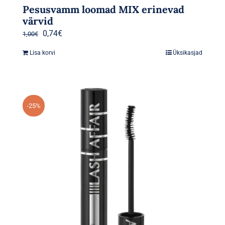
Pesusvamm loomad MIX erinevad
värvid
Algne
Praegune
0,74
€
1,00
€
hind
hind
Lisa korvi
Üksikasjad
oli:
on:
1,00€.
0,74€.
-25%