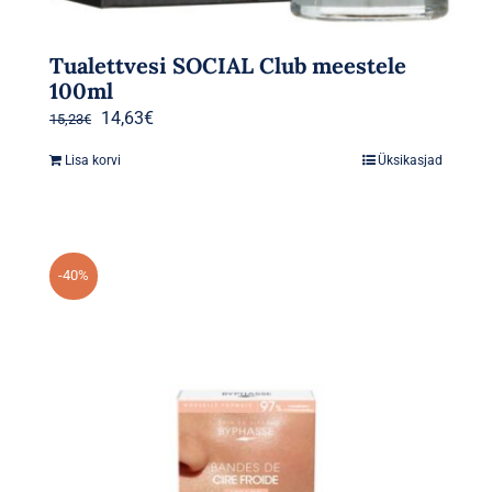
Tualettvesi SOCIAL Club meestele
100ml
Algne
Praegune
14,63
€
15,23
€
hind
hind
Lisa korvi
Üksikasjad
oli:
on:
15,23€.
14,63€.
-40%