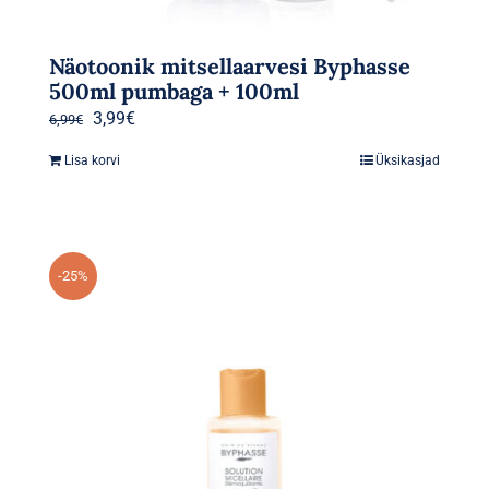
Näotoonik mitsellaarvesi Byphasse
500ml pumbaga + 100ml
Algne
Praegune
3,99
€
6,99
€
hind
hind
Lisa korvi
Üksikasjad
oli:
on:
6,99€.
3,99€.
-25%