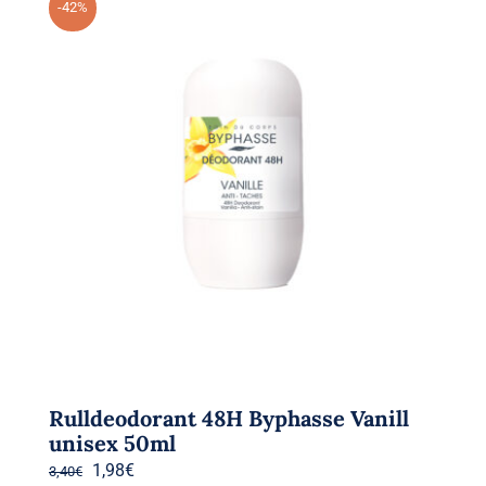
-42%
Rulldeodorant 48H Byphasse Vanill
unisex 50ml
Algne
Praegune
1,98
€
3,40
€