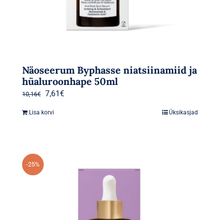
Näoseerum Byphasse niatsiinamiid ja
hüaluroonhape 50ml
Algne
Praegune
7,61
€
10,16
€
hind
hind
Lisa korvi
Üksikasjad
oli:
on:
10,16€.
7,61€.
-25%