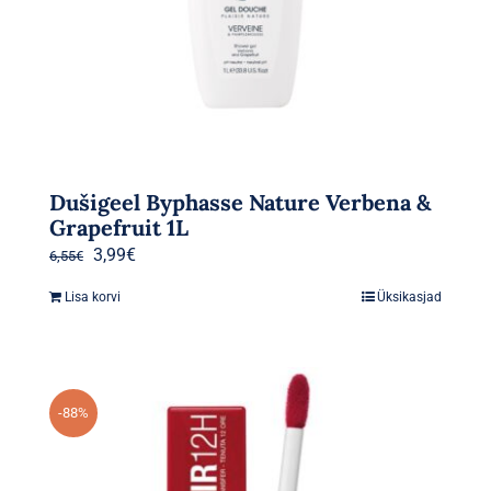
Parfüümid
Kaubamärgid
Eripakkumised
Dušigeel Byphasse Nature Verbena &
Grapefruit 1L
Algne
Praegune
3,99
€
6,55
€
hind
hind
Lisa korvi
Üksikasjad
oli:
on:
6,55€.
3,99€.
-88%