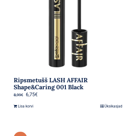
Ripsmetušš LASH AFFAIR
Shape&Caring 001 Black
Algne
Praegune
6,75
€
8,99
€
hind
hind
Lisa korvi
Üksikasjad
oli:
on:
8,99€.
6,75€.