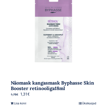
Näomask kangasmask Byphasse Skin
Booster retinooliga18ml
Algne
Praegune
1,31
€
1,75
€
hind
hind
Lisa korvi
Üksikasjad