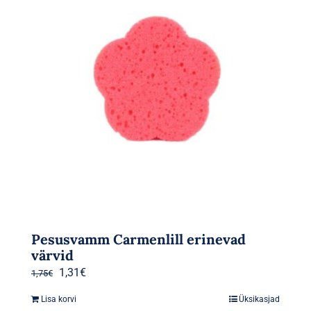
Pesusvamm Carmenlill erinevad
värvid
Algne
Praegune
1,31
€
1,75
€
hind
hind
Lisa korvi
Üksikasjad
oli:
on: