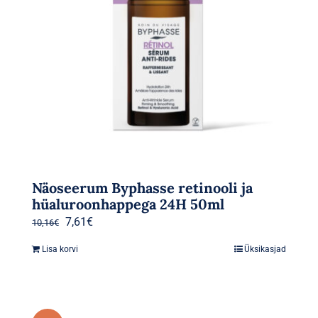
Näoseerum Byphasse retinooli ja
hüaluroonhappega 24H 50ml
Algne
Praegune
7,61
€
10,16
€
hind
hind
Lisa korvi
Üksikasjad
oli:
on:
10,16€.
7,61€.