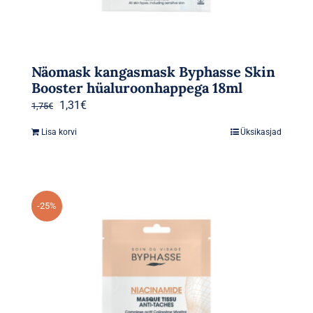
Näomask kangasmask Byphasse Skin
Booster hüaluroonhappega 18ml
Algne
Praegune
1,31
€
1,75
€
hind
hind
Lisa korvi
Üksikasjad
oli:
on:
1,75€.
1,31€.
-25%