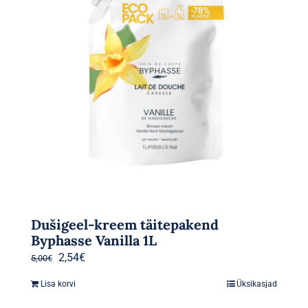
Dušigeel-kreem täitepakend
Byphasse Vanilla 1L
Algne
Praegune
2,54
€
5,00
€
hind
hind
Lisa korvi
Üksikasjad
oli:
on: