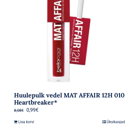
Huulepulk vedel MAT AFFAIR 12H 010
Heartbreaker*
Algne
Praegune
0,99
€
8,08
€
hind
hind
Lisa korvi
Üksikasjad
oli:
on:
8,08€.
0,99€.