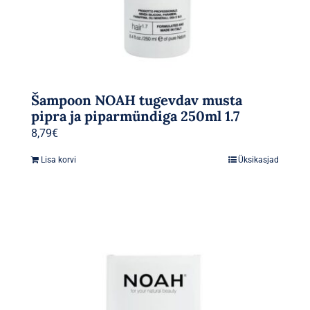
Šampoon NOAH tugevdav musta
pipra ja piparmündiga 250ml 1.7
8,79
€
Lisa korvi
Üksikasjad