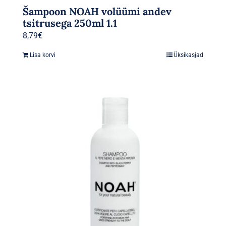
Šampoon NOAH volüümi andev
tsitrusega 250ml 1.1
8,79
€
Lisa korvi
Üksikasjad