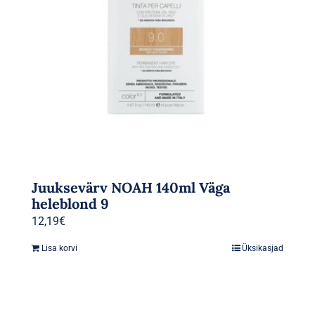
Juuksevärv NOAH 140ml Väga
heleblond 9
12,19
€
Lisa korvi
Üksikasjad