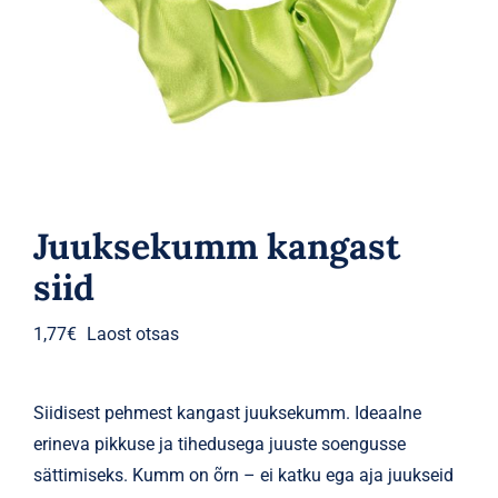
Parfüümid
Kaubamärgid
Eripakkumised
Juuksekumm kangast
siid
1,77
€
Laost otsas
Siidisest pehmest kangast juuksekumm. Ideaalne
erineva pikkuse ja tihedusega juuste soengusse
sättimiseks. Kumm on õrn – ei katku ega aja juukseid