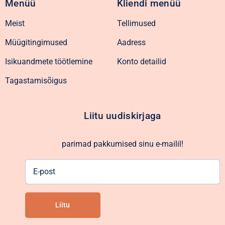
Menüü
Kliendi menüü
Meist
Tellimused
Müügitingimused
Aadress
Isikuandmete töötlemine
Konto detailid
Tagastamisõigus
Liitu uudiskirjaga
parimad pakkumised sinu e-mailil!
E-
post
Liitu