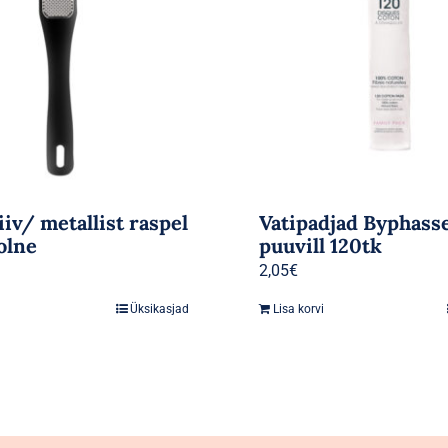
iv/ metallist raspel
Vatipadjad Byphass
olne
puuvill 120tk
2,05
€
Üksikasjad
Lisa korvi