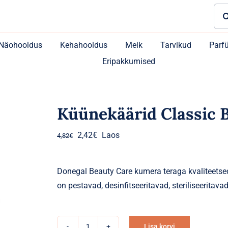
Sea
for:
Näohooldus
Kehahooldus
Meik
Tarvikud
Parf
Eripakkumised
Küünekäärid Classic B
Algne
Praegune
2,42
€
Laos
4,82
€
hind
hind
oli:
on:
Donegal Beauty Care kumera teraga kvaliteetsed
4,82€.
2,42€.
on pestavad, desinfitseeritavad, steriliseeritavad
Lisa korvi