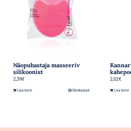
Näopuhastaja masseeriv
Kannari
silikoonist
kahepo
2,39
€
2,02
€
Lisa korvi
Üksikasjad
Lisa korvi