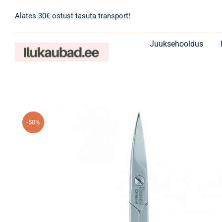
Skip
Alates 30€ ostust tasuta transport!
to
content
Juuksehooldus
-50%