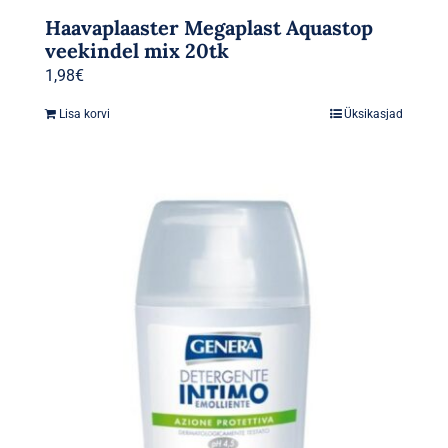
Haavaplaaster Megaplast Aquastop
veekindel mix 20tk
1,98
€
Lisa korvi
Üksikasjad