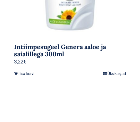
Intiimpesugeel Genera aaloe ja
saialillega 300ml
3,22
€
Lisa korvi
Üksikasjad