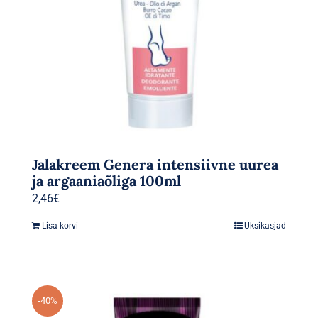
Jalakreem Genera intensiivne uurea
ja argaaniaõliga 100ml
2,46
€
Lisa korvi
Üksikasjad
-40%