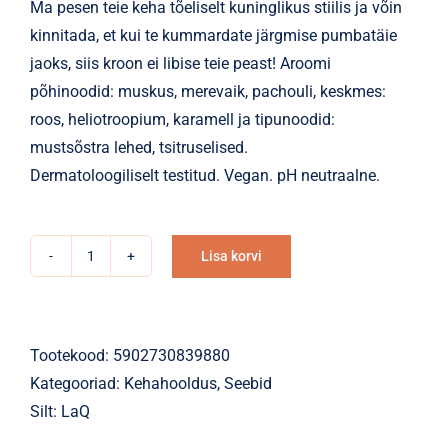
Ma pesen teie keha tõeliselt kuninglikus stiilis ja võin
kinnitada, et kui te kummardate järgmise pumbatäie
jaoks, siis kroon ei libise teie peast! Aroomi
põhinoodid: muskus, merevaik, pachouli, keskmes:
roos, heliotroopium, karamell ja tipunoodid:
mustsõstra lehed, tsitruselised.
Dermatoloogiliselt testitud. Vegan. pH neutraalne.
Lisa korvi
Vedelseep
Alternative:
LaQ
Washing
Queen
Tootekood:
5902730839880
-
Kategooriad:
Kehahooldus
,
Seebid
kehapesu
Silt:
LaQ
400ml