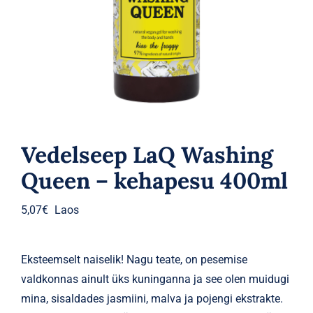
Parfüümid
Kaubamärgid
Eripakkumised
Vedelseep LaQ Washing
Queen – kehapesu 400ml
5,07
€
Laos
Eksteemselt naiselik! Nagu teate, on pesemise
valdkonnas ainult üks kuninganna ja see olen muidugi
mina, sisaldades jasmiini, malva ja pojengi ekstrakte.