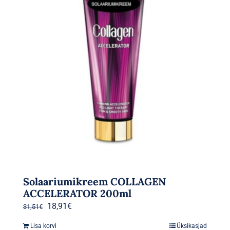
Solaariumikreem COLLAGEN
ACCELERATOR 200ml
Algne
Praegune
18,91
€
31,51
€
hind
hind
Lisa korvi
Üksikasjad