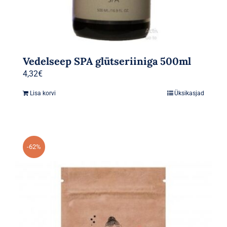
Vedelseep SPA glütseriiniga 500ml
4,32
€
Lisa korvi
Üksikasjad
-62%