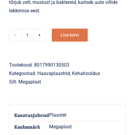
tõrjub vett, mustust ja baktereid, kaitseb uute villide
tekkimise eest.
Lisa korvi
Villiplaaster
Alternative:
Hydrocolloid
5tk
kogus
Tootekood:
8017990130503
Kategooriad:
Haavaplaastrid
,
Kehahooldus
Silt:
Megaplast
Kasutusjuhend
Plaaster
Kaubamärk
Megaplast