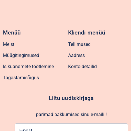
Menüü
Kliendi menüü
Meist
Tellimused
Müügitingimused
Aadress
Isikuandmete töötlemine
Konto detailid
Tagastamisõigus
Liitu uudiskirjaga
parimad pakkumised sinu e-mailil!
E-