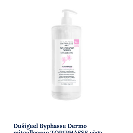
Dušigeel Byphasse Dermo
mitsellaarne TOPIPHASSE väga