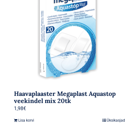
Haavaplaaster Megaplast Aquastop
veekindel mix 20tk
1,98
€
Lisa korvi
Üksikasjad