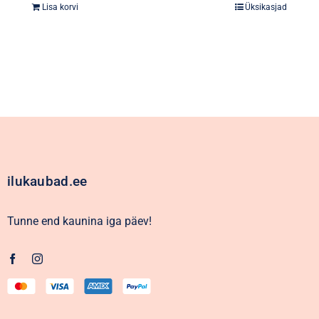
Lisa korvi
Üksikasjad
oli:
on:
2,59€.
0,99€.
ilukaubad.ee
Tunne end kaunina iga päev!