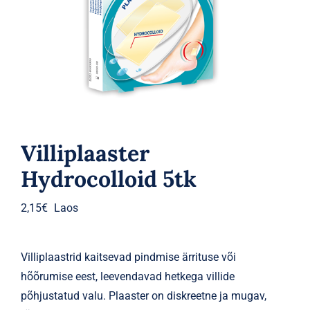
Parfüümid
Kaubamärgid
Eripakkumised
Villiplaaster
Hydrocolloid 5tk
2,15
€
Laos
Villiplaastrid kaitsevad pindmise ärrituse või
hõõrumise eest, leevendavad hetkega villide
põhjustatud valu. Plaaster on diskreetne ja mugav,