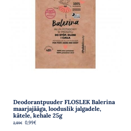
Deodorantpuuder FLOSLEK Balerina
maarjajääga, looduslik jalgadele,
kätele, kehale 25g
Algne
Praegune
0,99
€
2,59
€
hind
hind