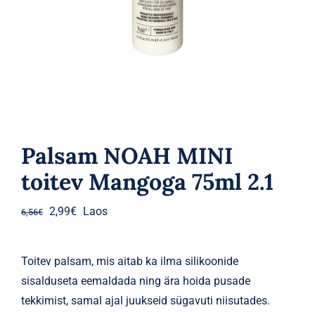
Parfüümid
Kaubamärgid
Eripakkumised
Palsam NOAH MINI
toitev Mangoga 75ml 2.1
Algne
Praegune
2,99
€
Laos
6,56
€
hind
hind
oli:
on:
Toitev palsam, mis aitab ka ilma silikoonide
6,56€.
2,99€.
sisalduseta eemaldada ning ära hoida pusade
tekkimist, samal ajal juukseid sügavuti niisutades.