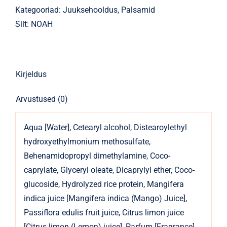
Mangoga
Kategooriad:
Juuksehooldus
,
Palsamid
75ml
Silt:
NOAH
2.1
kogus
Kirjeldus
Arvustused (0)
Aqua [Water], Cetearyl alcohol, Distearoylethyl
hydroxyethylmonium methosulfate,
Behenamidopropyl dimethylamine, Coco-
caprylate, Glyceryl oleate, Dicaprylyl ether, Coco-
glucoside, Hydrolyzed rice protein, Mangifera
indica juice [Mangifera indica (Mango) Juice],
Passiflora edulis fruit juice, Citrus limon juice
[Citrus limon (Lemon) juice], Parfum [Fragrance],