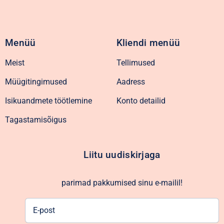
Menüü
Kliendi menüü
Meist
Tellimused
Müügitingimused
Aadress
Isikuandmete töötlemine
Konto detailid
Tagastamisõigus
Liitu uudiskirjaga
parimad pakkumised sinu e-mailil!
E-
post