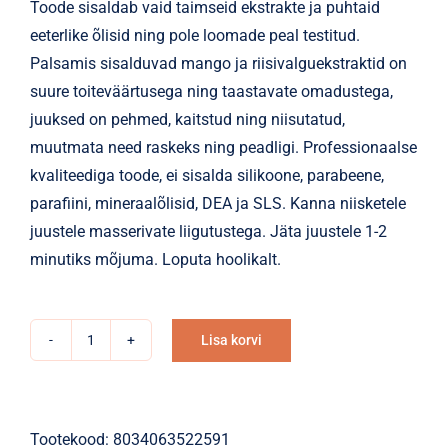
Toode sisaldab vaid taimseid ekstrakte ja puhtaid
eeterlike õlisid ning pole loomade peal testitud.
Palsamis sisalduvad mango ja riisivalguekstraktid on
suure toiteväärtusega ning taastavate omadustega,
juuksed on pehmed, kaitstud ning niisutatud,
muutmata need raskeks ning peadligi. Professionaalse
kvaliteediga toode, ei sisalda silikoone, parabeene,
parafiini, mineraalõlisid, DEA ja SLS. Kanna niisketele
juustele masserivate liigutustega. Jäta juustele 1-2
minutiks mõjuma. Loputa hoolikalt.
Lisa korvi
Palsam
Alternative:
NOAH
MINI
toitev
Tootekood:
8034063522591