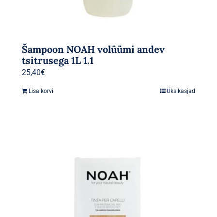
Šampoon NOAH volüümi andev
tsitrusega 1L 1.1
25,40
€
Lisa korvi
Üksikasjad