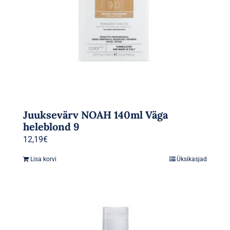
Juuksevärv NOAH 140ml Väga
heleblond 9
12,19
€
Lisa korvi
Üksikasjad