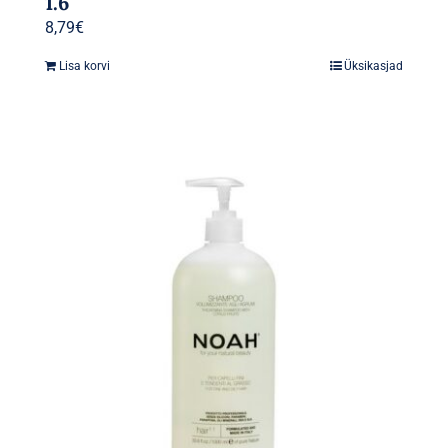
1.6
8,79
€
Lisa korvi
Üksikasjad