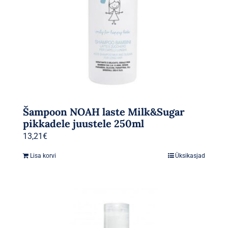
Šampoon NOAH laste Milk&Sugar
pikkadele juustele 250ml
13,21
€
Lisa korvi
Üksikasjad