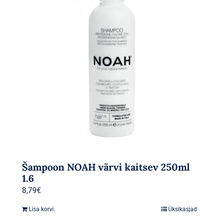
Šampoon NOAH värvi kaitsev 250ml
1.6
8,79
€
Lisa korvi
Üksikasjad