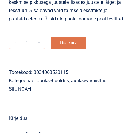
keskmise pikkusega juustele, lisades juustele läiget ja
tekstuuri. Sisaldavad vaid taimseid ekstrakte ja
puhtaid eeterlike õlisid ning pole loomade peal testitud.
Lisa korvi
Juuksevaha
Alternative:
NOAH
Wet
Effect
Tootekood:
8034063520115
5.2
Kategooriad:
Juuksehooldus
,
Juukseviimistlus
50ml
Silt:
NOAH
kogus
Kirjeldus