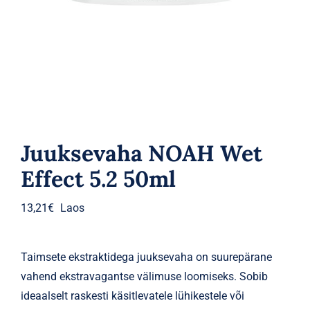
Parfüümid
Kaubamärgid
Eripakkumised
Juuksevaha NOAH Wet
Effect 5.2 50ml
13,21
€
Laos
Taimsete ekstraktidega juuksevaha on suurepärane
vahend ekstravagantse välimuse loomiseks. Sobib
ideaalselt raskesti käsitlevatele lühikestele või