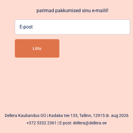
parimad pakkumised sinu e-mailil!
E-
post
Alternative:
Dellera Kaubandus OÜ | Kadaka tee 133, Tallinn, 12915 |6. aug 2026
+372 5332 2361
| E-post: dellera@dellera.ee