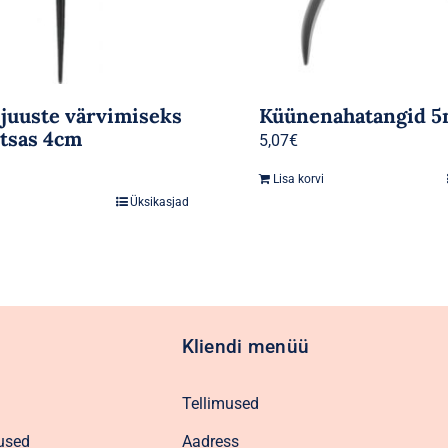
 juuste värvimiseks
Küünenahatangid 
tsas 4cm
5,07
€
Lisa korvi
Üksikasjad
Kliendi menüü
Tellimused
used
Aadress