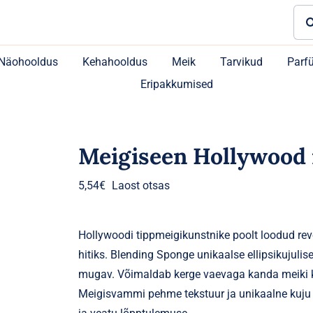
Sea
for:
Näohooldus
Kehahooldus
Meik
Tarvikud
Parf
Eripakkumised
Meigiseen Hollywood 
5,54
€
Laost otsas
Hollywoodi tippmeigikunstnike poolt loodud re
hitiks. Blending Sponge unikaalse ellipsikujuli
mugav. Võimaldab kerge vaevaga kanda meiki ka
Meigisvammi pehme tekstuur ja unikaalne kuju 