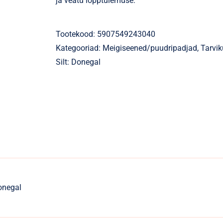
ja veatu lõpptulemuse.
Tootekood:
5907549243040
Kategooriad:
Meigiseened/puudripadjad
,
Tarvi
Silt:
Donegal
onegal