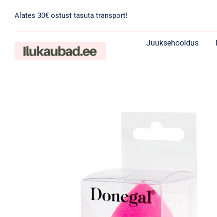
Skip
Alates 30€ ostust tasuta transport!
to
content
Juuksehooldus