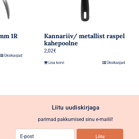
5mm 1R
Kannariiv/ metallist raspel
kahepoolne
2,02
€
Üksikasjad
Lisa korvi
Üksikasjad
Liitu uudiskirjaga
parimad pakkumised sinu e-mailil!
E-
Liitu