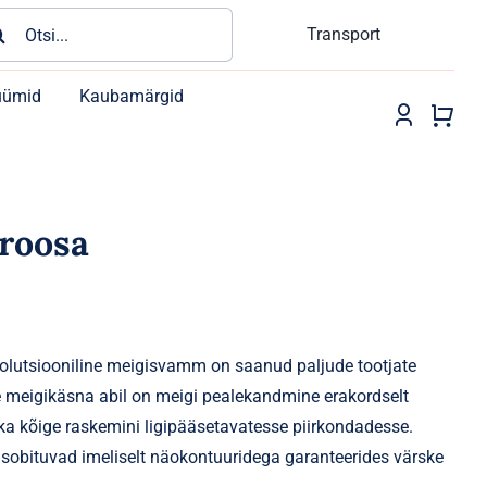
rch
Transport
üümid
Kaubamärgid
roosa
volutsiooniline meigisvamm on saanud paljude tootjate
se meigikäsna abil on meigi pealekandmine erakordselt
 kõige raskemini ligipääsetavatesse piirkondadesse.
sobituvad imeliselt näokontuuridega garanteerides värske