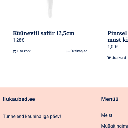
Küüneviil safiir 12,5cm
Pintsel
must ki
1,28
€
1,00
€
Lisa korvi
Üksikasjad
Lisa korvi
ilukaubad.ee
Menüü
Meist
Tunne end kaunina iga päev!
Müügitingim