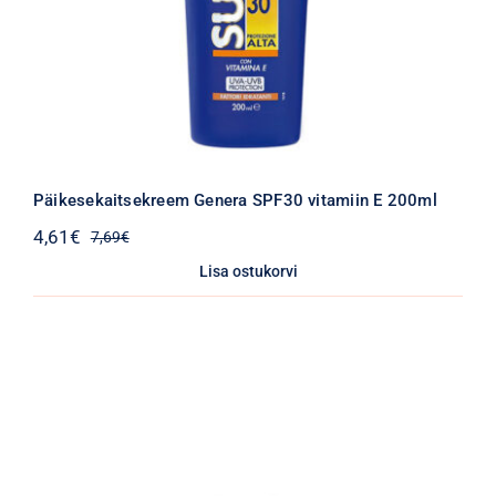
Päikesekaitsekreem Genera SPF30 vitamiin E 200ml
4,61
€
7,69
€
Algne
Praegune
hind
hind
Lisa ostukorvi
oli:
on:
7,69€.
4,61€.