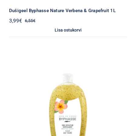
Dušigeel Byphasse Nature Verbena & Grapefruit 1L
3,99
€
6,55
€
Algne
Praegune
hind
hind
Lisa ostukorvi
oli:
on:
6,55€.
3,99€.