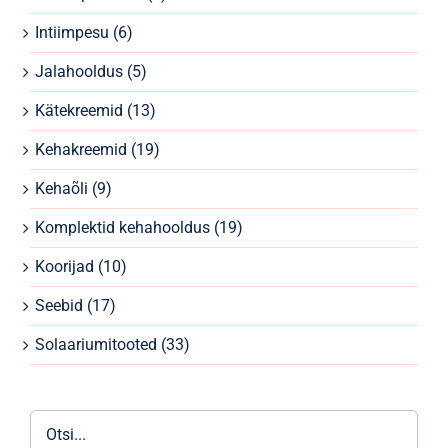
Parfüümid
Intiimpesu
(6)
Kaubamärgid
Jalahooldus
(5)
Kätekreemid
(13)
Eripakkumised
Kehakreemid
(19)
Kehaõli
(9)
Komplektid kehahooldus
(19)
Koorijad
(10)
Seebid
(17)
Solaariumitooted
(33)