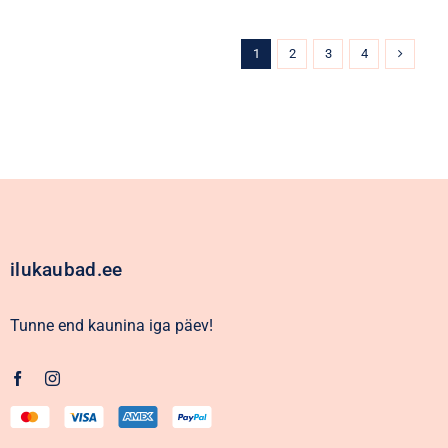
1
2
3
4
ilukaubad.ee
Tunne end kaunina iga päev!