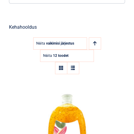
Kehahooldus
Näita
vaikimisi järjestus
Näita
12 toodet