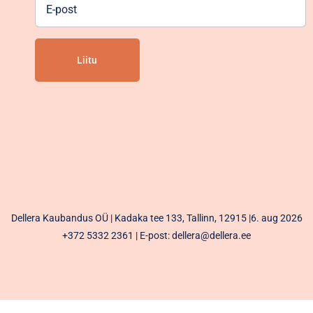
E-
post
Alternative:
Dellera Kaubandus OÜ | Kadaka tee 133, Tallinn, 12915 |6. aug 2026
+372 5332 2361
| E-post: dellera@dellera.ee