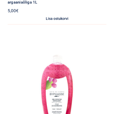
argaaniaõliga 1L
5,00
€
Lisa ostukorvi