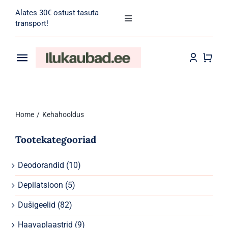
Skip
Alates 30€ ostust tasuta
to
Toggle
transport!
Navigation
content
Search
for:
Toggle
Navigation
Transport
Juuksehooldus
Home
Kehahooldus
Näohooldus
Tootekategooriad
Kehahooldus
Deodorandid
(10)
Meik
Depilatsioon
(5)
Tarvikud
Dušigeelid
(82)
Haavaplaastrid
(9)