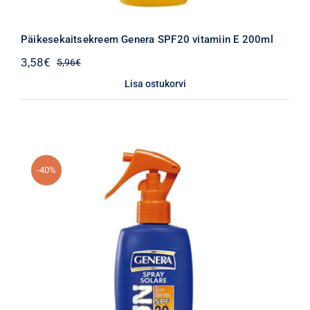
Päikesekaitsekreem Genera SPF20 vitamiin E 200ml
3,58
€
5,96
€
Algne
Praegune
hind
hind
Lisa ostukorvi
oli:
on:
5,96€.
3,58€.
-40%