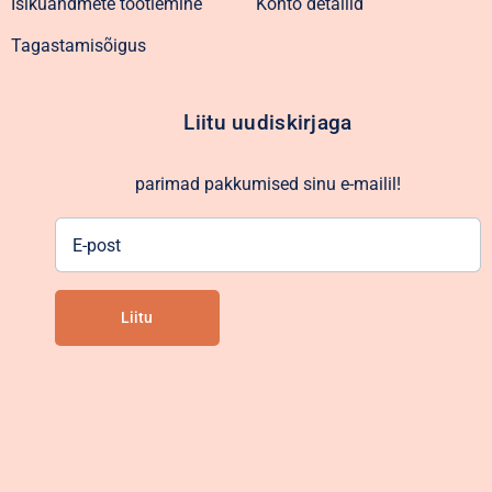
Isikuandmete töötlemine
Konto detailid
Tagastamisõigus
Liitu uudiskirjaga
parimad pakkumised sinu e-mailil!
E-
post
Liitu
Alternative: