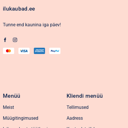
ilukaubad.ee
Tunne end kaunina iga päev!
Menüü
Kliendi menüü
Meist
Tellimused
Müügitingimused
Aadress