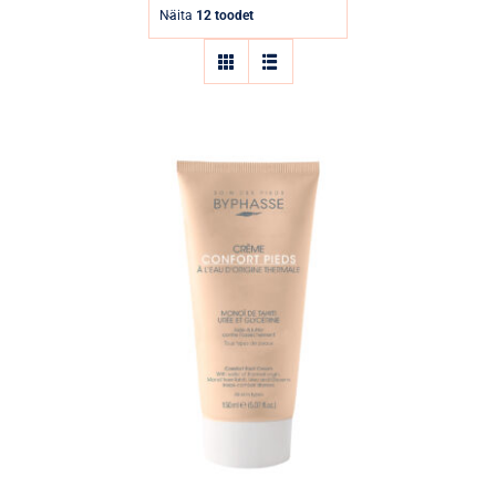
Parfüümid
Näita
12 toodet
Kaubamärgid
Eripakkumised