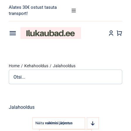
Skip
Alates 30€ ostust tasuta
to
Toggle
transport!
Navigation
content
Search
for:
Toggle
Navigation
Transport
Juuksehooldus
Home
Kehahooldus
Jalahooldus
Näohooldus
Kehahooldus
Meik
Jalahooldus
Tarvikud
Näita
vaikimisi järjestus