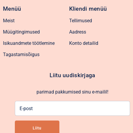
Menüü
Kliendi menüü
Meist
Tellimused
Müügitingimused
Aadress
Isikuandmete töötlemine
Konto detailid
Tagastamisõigus
Liitu uudiskirjaga
parimad pakkumised sinu e-mailil!
E-
post
Liitu