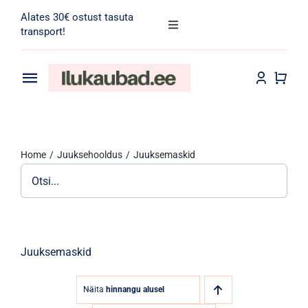
Skip
Alates 30€ ostust tasuta
to
Toggle
transport!
Navigation
content
Search
for:
Toggle
Navigation
Transport
Juuksehooldus
Home
Juuksehooldus
Juuksemaskid
Näohooldus
Kehahooldus
Meik
Juuksemaskid
Tarvikud
Näita
hinnangu alusel