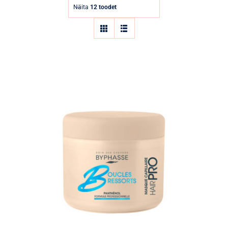
Parfüümid
Näita
12 toodet
Kaubamärgid
Eripakkumised