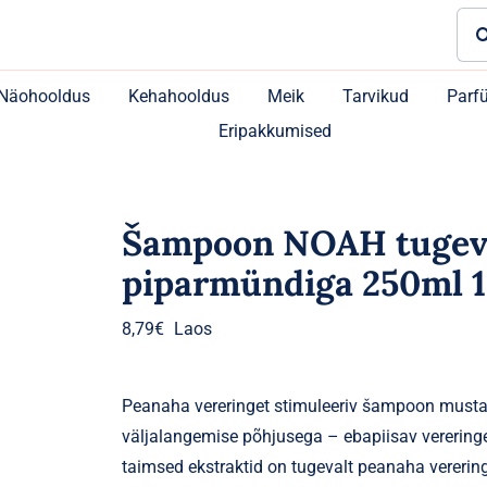
Sea
for:
Näohooldus
Kehahooldus
Meik
Tarvikud
Parf
Eripakkumised
Šampoon NOAH tugevd
piparmündiga 250ml 1
8,79
€
Laos
Peanaha vereringet stimuleeriv šampoon musta 
väljalangemise põhjusega – ebapiisav verering
taimsed ekstraktid on tugevalt peanaha vererin