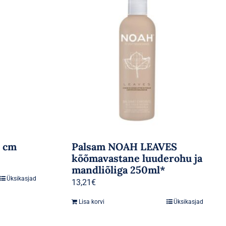
1 cm
Palsam NOAH LEAVES
kõõmavastane luuderohu ja
mandliõliga 250ml*
Üksikasjad
13,21
€
Lisa korvi
Üksikasjad