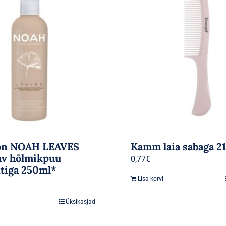
on NOAH LEAVES
Kamm laia sabaga 2
av hõlmikpuu
0,77
€
tiga 250ml*
Lisa korvi
Üksikasjad