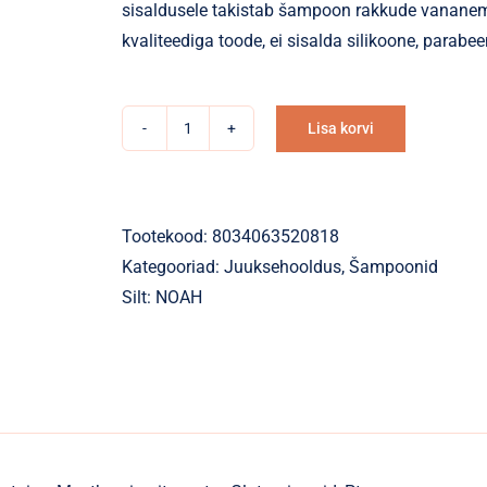
sisaldusele takistab šampoon rakkude vananemi
kvaliteediga toode, ei sisalda silikoone, parabee
Lisa korvi
Šampoon
Alternative:
NOAH
tugevdav
musta
Tootekood:
8034063520818
pipra
Kategooriad:
Juuksehooldus
,
Šampoonid
ja
Silt:
NOAH
piparmündiga
250ml
1.7
kogus