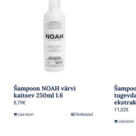
Šampoon NOAH värvi
Šampo
kaitsev 250ml 1.6
tugevd
ekstrak
8,79
€
11,02
€
Lisa korvi
Üksikasjad
Lisa korvi