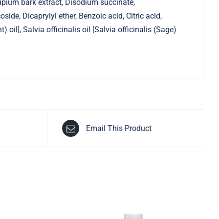
upium bark extract, Disodium succinate,
de, Dicaprylyl ether, Benzoic acid, Citric acid,
il], Salvia officinalis oil [Salvia officinalis (Sage)
Email This Product