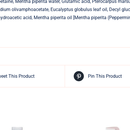
taine, Mentha piperita water, Glutamic acid, Pterocarpus mars
ium olivamphoacetate, Eucalyptus globulus leaf oil, Decyl glucosi
roacetic acid, Mentha piperita oil [Mentha piperita (Peppermint) o
eet This Product
Pin This Product