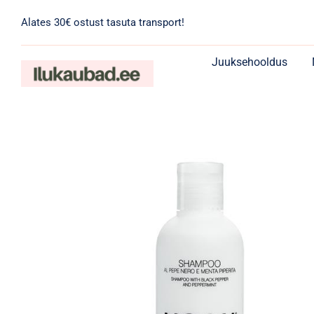
Skip
Alates 30€ ostust tasuta transport!
to
content
Juuksehooldus