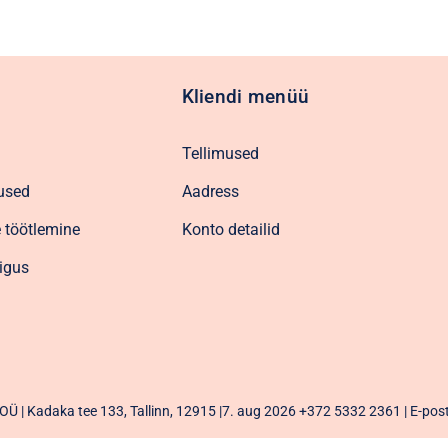
Kliendi menüü
Tellimused
used
Aadress
 töötlemine
Konto detailid
igus
Ü | Kadaka tee 133, Tallinn, 12915 |7. aug 2026
+372 5332 2361
| E-pos