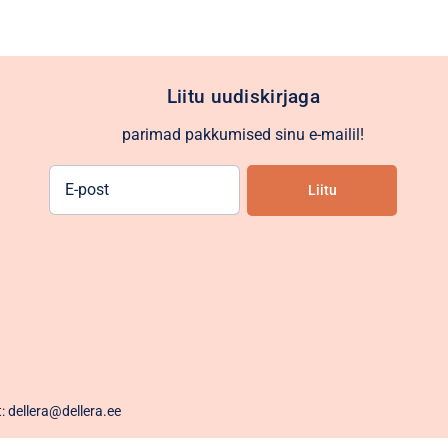
Liitu uudiskirjaga
parimad pakkumised sinu e-mailil!
E-
Liitu
post
Alternative:
t: dellera@dellera.ee