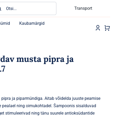
rch
Transport
üümid
Kaubamärgid
av musta pipra ja
.7
pipra ja piparmündiga. Aitab võidelda juuste peamise
e pealael ning oimukohtadel. Šampoonis sisalduvad
get stimuleerivad ning tänu suurele antioksüdantide