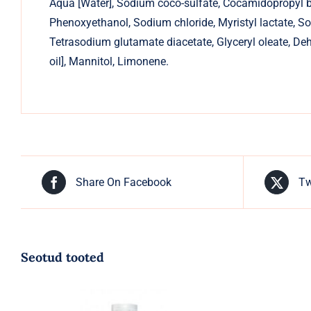
Aqua [Water], Sodium coco-sulfate, Cocamidopropyl be
Phenoxyethanol, Sodium chloride, Myristyl lactate, Sod
Tetrasodium glutamate diacetate, Glyceryl oleate, Dehyd
oil], Mannitol, Limonene.
Share On Facebook
Tw
Seotud tooted