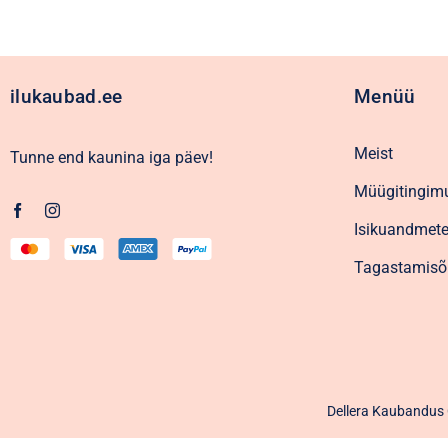
ilukaubad.ee
Menüü
Meist
Tunne end kaunina iga päev!
Müügitingim
Isikuandmete
Tagastamisõ
Dellera Kaubandus O