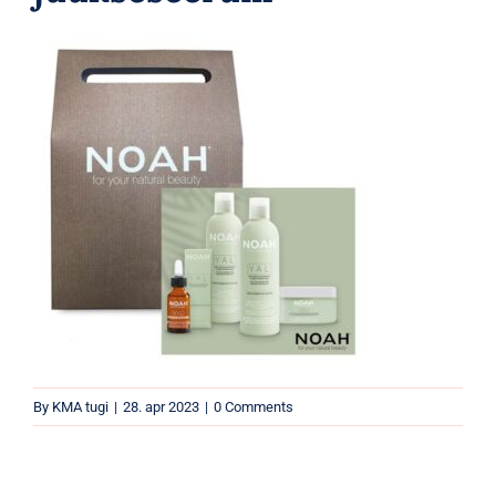
Parfüümid
Kaubamärgid
Eripakkumised
By
KMA tugi
|
28. apr 2023
|
0 Comments