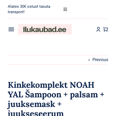
Skip
Alates 30€ ostust tasuta
to
Toggle
transport!
Navigation
content
Search
for:
Toggle
Navigation
Transport
Juuksehooldus
Näohooldus
Previous
Kehahooldus
Kinkekomplekt NOAH
Meik
YAL Šampoon + palsam +
juuksemask +
Tarvikud
juukseseerum