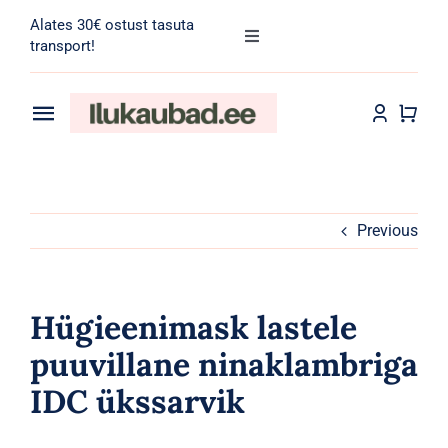
Skip
Alates 30€ ostust tasuta
to
Toggle
transport!
Navigation
content
Search
for:
Toggle
Navigation
Transport
Juuksehooldus
Näohooldus
Previous
Kehahooldus
Hügieenimask lastele
Meik
puuvillane ninaklambriga
IDC ükssarvik
Tarvikud