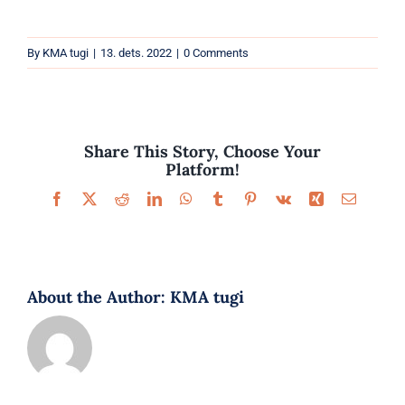
Parfüümid
By
KMA tugi
|
13. dets. 2022
|
0 Comments
Kaubamärgid
Eripakkumised
Share This Story, Choose Your
Platform!
Facebook
X
Reddit
LinkedIn
WhatsApp
Tumblr
Pinterest
Vk
Xing
Email
About the Author:
KMA tugi