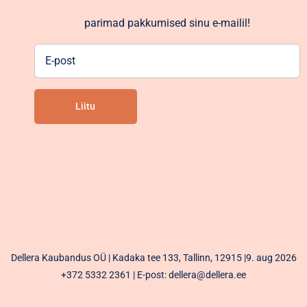
parimad pakkumised sinu e-mailil!
E-
post
Liitu
Alternative:
Dellera Kaubandus OÜ | Kadaka tee 133, Tallinn, 12915 |9. aug 2026
+372 5332 2361
| E-post: dellera@dellera.ee