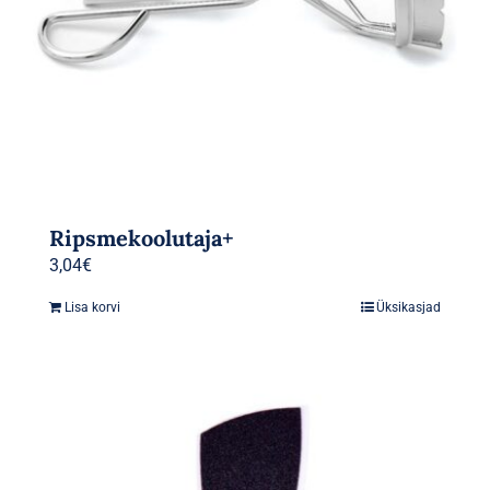
Ripsmekoolutaja+
3,04
€
Lisa korvi
Üksikasjad