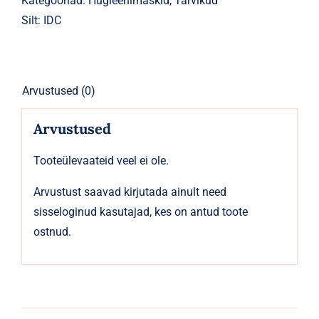
Kategooriad:
Hügieenimaskid
,
Tarvikud
Silt:
IDC
Arvustused (0)
Arvustused
Tooteülevaateid veel ei ole.
Arvustust saavad kirjutada ainult need
sisseloginud kasutajad, kes on antud toote
ostnud.