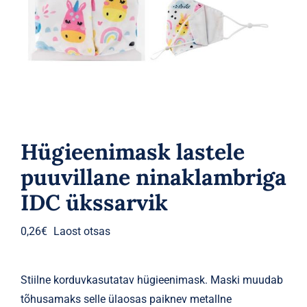
Parfüümid
Kaubamärgid
Eripakkumised
Hügieenimask lastele
puuvillane ninaklambriga
IDC ükssarvik
0,26
€
Laost otsas
Stiilne korduvkasutatav hügieenimask. Maski muudab
tõhusamaks selle ülaosas paiknev metallne