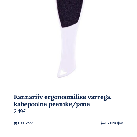
Kannariiv ergonoomilise varrega,
kahepoolne peenike/jäme
2,49
€
Lisa korvi
Üksikasjad