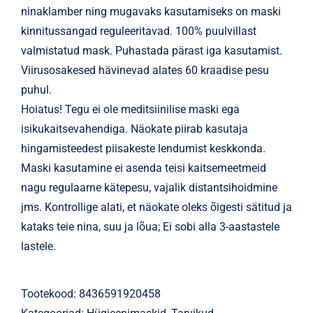
ninaklamber ning mugavaks kasutamiseks on maski
kinnitussangad reguleeritavad. 100% puulvillast
valmistatud mask. Puhastada pärast iga kasutamist.
Viirusosakesed hävinevad alates 60 kraadise pesu
puhul.
Hoiatus! Tegu ei ole meditsiinilise maski ega
isikukaitsevahendiga. Näokate piirab kasutaja
hingamisteedest piisakeste lendumist keskkonda.
Maski kasutamine ei asenda teisi kaitsemeetmeid
nagu regulaarne kätepesu, vajalik distantsihoidmine
jms. Kontrollige alati, et näokate oleks õigesti sätitud ja
kataks teie nina, suu ja lõua; Ei sobi alla 3-aastastele
lastele.
Tootekood:
8436591920458