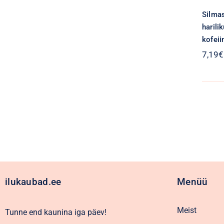
Silma
harili
kofeii
7,19
€
ilukaubad.ee
Menüü
Meist
Tunne end kaunina iga päev!