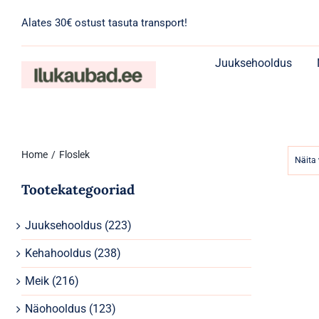
Skip
Alates 30€ ostust tasuta transport!
to
content
Juuksehooldus
Home
Floslek
Näita
Tootekategooriad
Juuksehooldus
(223)
Kehahooldus
(238)
Meik
(216)
Näohooldus
(123)