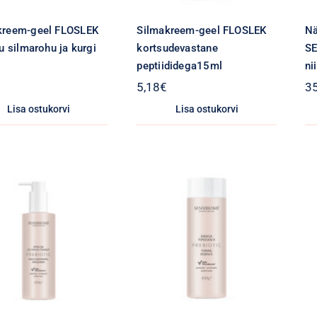
kreem-geel FLOSLEK
Silmakreem-geel FLOSLEK
N
ku silmarohu ja kurgi
kortsudevastane
SE
peptiididega15ml
ni
5,18
€
3
Lisa ostukorvi
Lisa ostukorvi