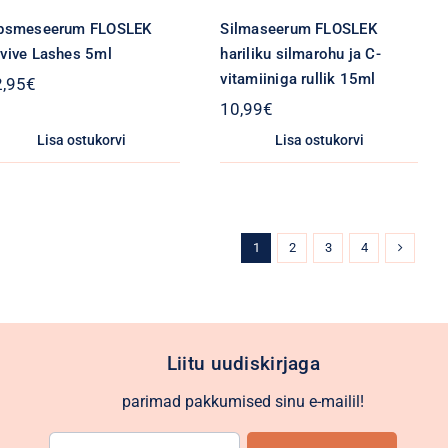
psmeseerum FLOSLEK
Silmaseerum FLOSLEK
vive Lashes 5ml
hariliku silmarohu ja C-
vitamiiniga rullik 15ml
2,95
€
10,99
€
Lisa ostukorvi
Lisa ostukorvi
1
2
3
4
Liitu uudiskirjaga
parimad pakkumised sinu e-mailil!
E-