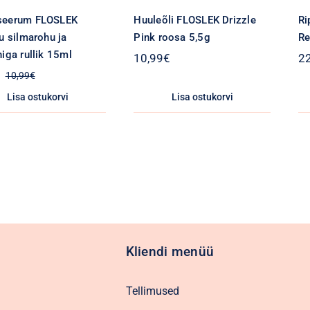
seerum FLOSLEK
Huuleõli FLOSLEK Drizzle
Ri
ku silmarohu ja
Pink roosa 5,5g
Re
niga rullik 15ml
10,99
€
2
10,99
€
Algne
Praegune
hind
hind
Lisa ostukorvi
Lisa ostukorvi
oli:
on:
10,99€.
7,19€.
Kliendi menüü
Tellimused