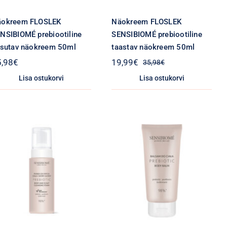
äokreem FLOSLEK
Näokreem FLOSLEK
NSIBIOMÉ prebiootiline
SENSIBIOMÉ prebiootiline
isutav näokreem 50ml
taastav näokreem 50ml
5,98
€
19,99
€
35,98
€
Algne
Praegune
hind
hind
Lisa ostukorvi
Lisa ostukorvi
oli:
on:
35,98€.
19,99€.