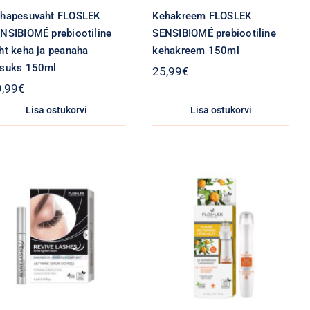
hapesuvaht FLOSLEK
Kehakreem FLOSLEK
NSIBIOMÉ prebiootiline
SENSIBIOMÉ prebiootiline
ht keha ja peanaha
kehakreem 150ml
suks 150ml
25,99
€
9,99
€
Lisa ostukorvi
Lisa ostukorvi