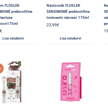
im FLOSLEK
Näotoonik FLOSLEK
Ke
BIOMÉ prebiootiline
SENSIBIOMÉ prebiootiline
SE
hastuse
toniseeriv näovesi 175ml
va
ioon175ml
pe
22,99
€
€
1
Lisa ostukorvi
Lisa ostukorvi
%