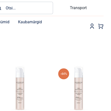
rch
Transport
üümid
Kaubamärgid
-44%