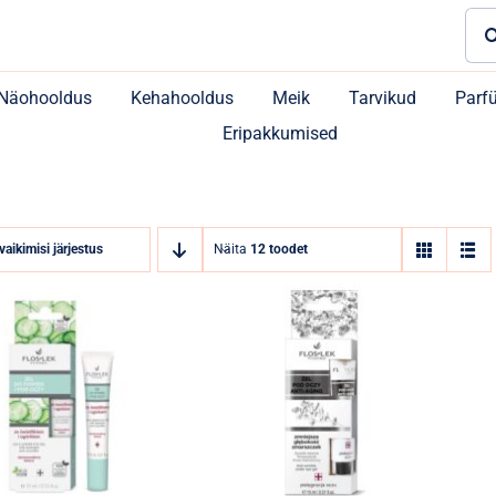
Sea
for:
Näohooldus
Kehahooldus
Meik
Tarvikud
Parf
Eripakkumised
vaikimisi järjestus
Näita
12 toodet