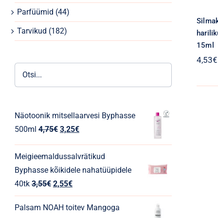
Parfüümid
(44)
Silma
Tarvikud
(182)
harili
15ml
4,53
€
Näotoonik mitsellaarvesi Byphasse
Algne
Praegune
500ml
4,75
€
3,25
€
hind
hind
oli:
on:
Meigieemaldussalvrätikud
4,75€.
3,25€.
Byphasse kõikidele nahatüüpidele
Algne
Praegune
40tk
3,55
€
2,55
€
hind
hind
Palsam NOAH toitev Mangoga
oli:
on: