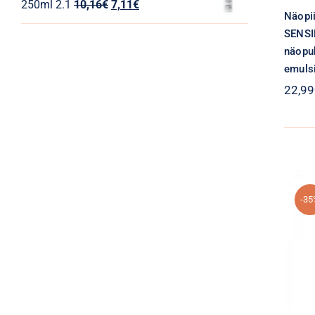
Algne
Praegune
250ml 2.1
10,16
€
7,11
€
3,55€.
2,55€.
Näopi
hind
hind
SENSI
oli:
on:
näopu
10,16€.
7,11€.
emuls
22,99
-35