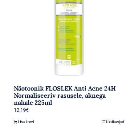
Näotoonik FLOSLEK Anti Acne 24H
Normaliseeriv rasusele, aknega
nahale 225ml
12,19
€
Lisa korvi
Üksikasjad