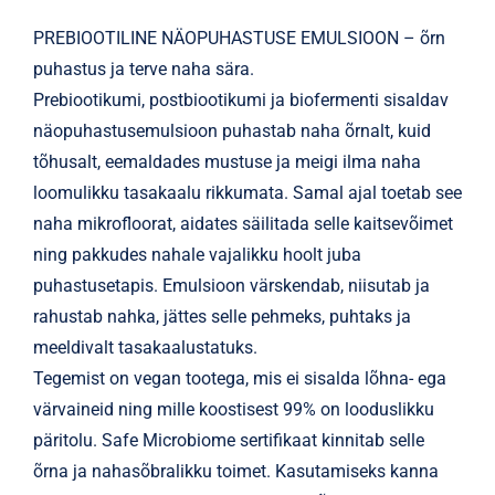
PREBIOOTILINE NÄOPUHASTUSE EMULSIOON – õrn
puhastus ja terve naha sära.
Prebiootikumi, postbiootikumi ja biofermenti sisaldav
näopuhastusemulsioon puhastab naha õrnalt, kuid
tõhusalt, eemaldades mustuse ja meigi ilma naha
loomulikku tasakaalu rikkumata. Samal ajal toetab see
naha mikrofloorat, aidates säilitada selle kaitsevõimet
ning pakkudes nahale vajalikku hoolt juba
puhastusetapis. Emulsioon värskendab, niisutab ja
rahustab nahka, jättes selle pehmeks, puhtaks ja
meeldivalt tasakaalustatuks.
Tegemist on vegan tootega, mis ei sisalda lõhna- ega
värvaineid ning mille koostisest 99% on looduslikku
päritolu. Safe Microbiome sertifikaat kinnitab selle
õrna ja nahasõbralikku toimet. Kasutamiseks kanna