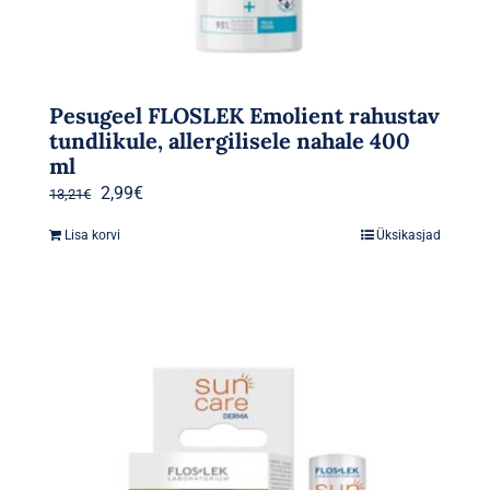
Pesugeel FLOSLEK Emolient rahustav
tundlikule, allergilisele nahale 400
ml
Algne
Praegune
2,99
€
13,21
€
hind
hind
Lisa korvi
Üksikasjad
oli:
on:
13,21€.
2,99€.