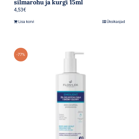
silmarohu ja kurgi 15ml
4,53
€
Lisa korvi
Üksikasjad
-77%