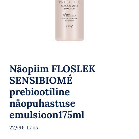
Parfüümid
Kaubamärgid
Eripakkumised
Näopiim FLOSLEK
SENSIBIOMÉ
prebiootiline
näopuhastuse
emulsioon175ml
22,99
€
Laos