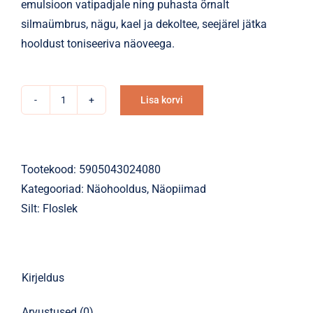
emulsioon vatipadjale ning puhasta õrnalt
silmaümbrus, nägu, kael ja dekoltee, seejärel jätka
hooldust toniseeriva näoveega.
Lisa korvi
Näopiim
Alternative:
FLOSLEK
SENSIBIOMÉ
prebiootiline
Tootekood:
5905043024080
näopuhastuse
Kategooriad:
Näohooldus
,
Näopiimad
emulsioon175ml
Silt:
Floslek
kogus
Kirjeldus
Arvustused (0)