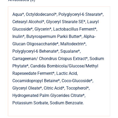
Aqua*, Octyldodecanol*, Polyglyceryl-6 Stearate*,
Cetearyl Alcohol*, Glyceryl Stearate SE*, Lauryl
Glucoside*, Glycerin*, Lactobacillus Ferment*,
Inulin*, Butyrospermum Parkii Butter*, Alpha-
Glucan Oligosaccharide*, Maltodextrin*,
Polyglyceryl-6 Behenate*, Squalane*,
Carrageenan/ Chondrus Crispus Extract*, Sodium
Phytate*, Candida Bombicola/Glucose/Methyl
Rapeseedate Ferment*, Lactic Acid,
Cocamidopropyl Betaine*, Coco-Glucoside*,
Glyceryl Oleate*, Citric Acid*, Tocopherol*,
Hydrogenated Palm Glycerides Citrate*,
Potassium Sorbate, Sodium Benzoate.