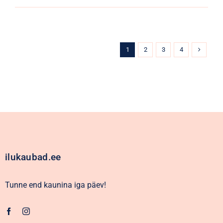
1
2
3
4
ilukaubad.ee
Tunne end kaunina iga päev!