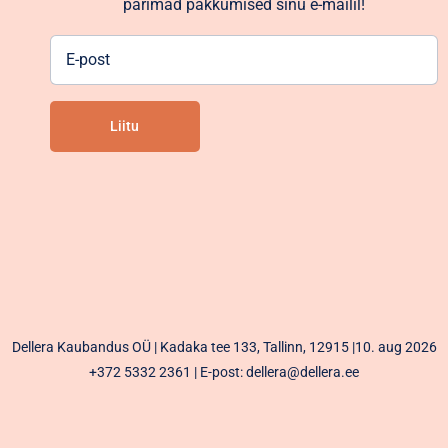
parimad pakkumised sinu e-mailil!
E-
post
Liitu
Alternative:
Dellera Kaubandus OÜ | Kadaka tee 133, Tallinn, 12915 |10. aug 2026
+372 5332 2361
| E-post: dellera@dellera.ee