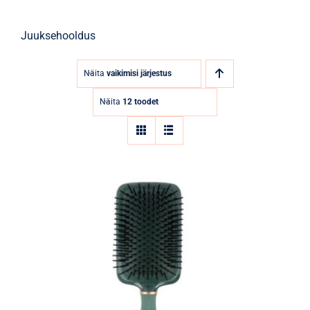
Juuksehooldus
Näita
vaikimisi järjestus
Näita
12 toodet