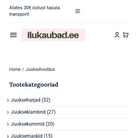
Skip
Alates 30€ ostust tasuta
to
Toggle
transport!
Navigation
content
Search
for:
Toggle
Navigation
Transport
Juuksehooldus
Home
Juuksehooldus
Näohooldus
Tootekategooriad
Kehahooldus
Juukseharjad
(32)
Meik
Juukseklambrid
(27)
Tarvikud
Juuksekummid
(20)
Juuksemaskid
(15)