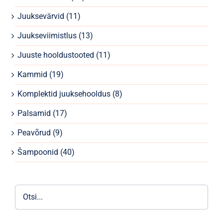
Parfüümid
Juuksevärvid
(11)
Kaubamärgid
Juukseviimistlus
(13)
Juuste hooldustooted
(11)
Eripakkumised
Kammid
(19)
Komplektid juuksehooldus
(8)
Palsamid
(17)
Peavõrud
(9)
Šampoonid
(40)