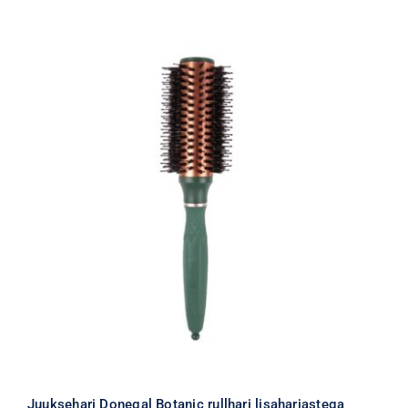
Juuksehari Donegal Botanic rullhari lisaharjastega