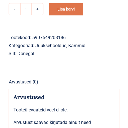
Lisa korvi
Kamm
Alternative:
taskukamm
12,3cm
must
Tootekood:
5907549208186
kogus
Kategooriad:
Juuksehooldus
,
Kammid
Silt:
Donegal
Arvustused (0)
Arvustused
Tooteülevaateid veel ei ole.
Arvustust saavad kirjutada ainult need