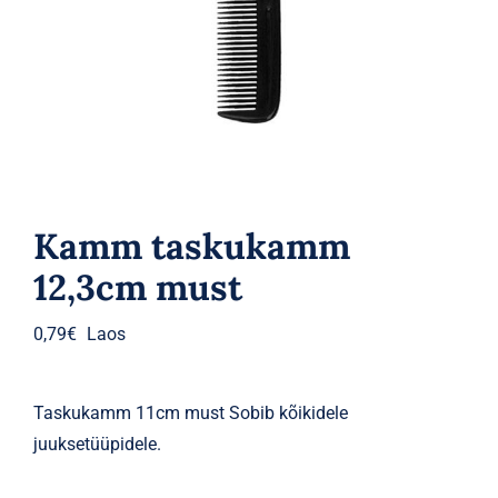
Parfüümid
Kaubamärgid
Eripakkumised
Kamm taskukamm
12,3cm must
0,79
€
Laos
Taskukamm 11cm must Sobib kõikidele
juuksetüüpidele.