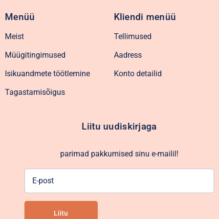
Menüü
Kliendi menüü
Meist
Tellimused
Müügitingimused
Aadress
Isikuandmete töötlemine
Konto detailid
Tagastamisõigus
Liitu uudiskirjaga
parimad pakkumised sinu e-mailil!
E-
post
Liitu