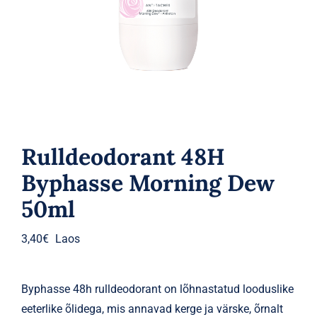
Parfüümid
Kaubamärgid
Eripakkumised
Rulldeodorant 48H
Byphasse Morning Dew
50ml
3,40
€
Laos
Byphasse 48h rulldeodorant on lõhnastatud looduslike
eeterlike õlidega, mis annavad kerge ja värske, õrnalt