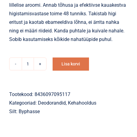
lillelise aroomi. Annab tõhusa ja efektiivse kauakestva
higistamisvastase toime 48 tunniks. Takistab higi
eritust ja kaotab ebameeldiva lõhna, ei ärrita nahka
ning ei määri riideid. Kanda puhtale ja kuivale nahale.
Sobib kasutamiseks kõikide nahatüüpide puhul.
Lisa korvi
Rulldeodorant
Alternative:
48H
Byphasse
Morning
Tootekood:
8436097095117
Dew
Kategooriad:
Deodorandid
,
Kehahooldus
50ml
Silt:
Byphasse
kogus