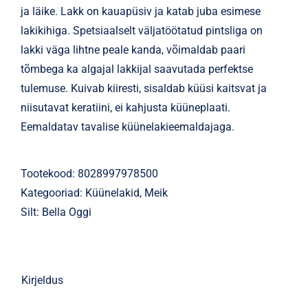
ja läike. Lakk on kauapüsiv ja katab juba esimese
lakikihiga. Spetsiaalselt väljatöötatud pintsliga on
lakki väga lihtne peale kanda, võimaldab paari
tõmbega ka algajal lakkijal saavutada perfektse
tulemuse. Kuivab kiiresti, sisaldab küüsi kaitsvat ja
niisutavat keratiini, ei kahjusta küüneplaati.
Eemaldatav tavalise küünelakieemaldajaga.
Tootekood:
8028997978500
Kategooriad:
Küünelakid
,
Meik
Silt:
Bella Oggi
Kirjeldus