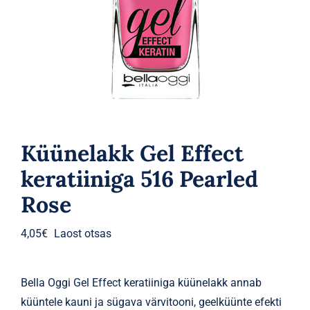
Parfüümid
Kaubamärgid
Eripakkumised
Küünelakk Gel Effect
keratiiniga 516 Pearled
Rose
4,05
€
Laost otsas
Bella Oggi Gel Effect keratiiniga küünelakk annab
küüntele kauni ja sügava värvitooni, geelküünte efekti