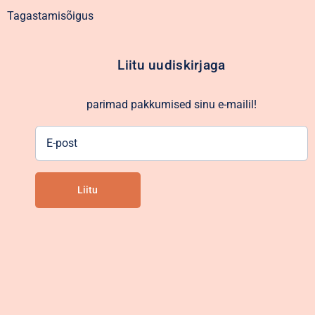
Tagastamisõigus
Liitu uudiskirjaga
parimad pakkumised sinu e-mailil!
E-
post
Liitu
Alternative: