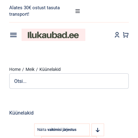
Skip
Alates 30€ ostust tasuta
to
Toggle
transport!
Navigation
content
Search
for:
Toggle
Navigation
Transport
Juuksehooldus
Home
Meik
Küünelakid
Näohooldus
Kehahooldus
Meik
Küünelakid
Tarvikud
Näita
vaikimisi järjestus