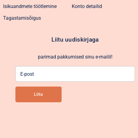
Isikuandmete töötlemine
Konto detailid
Tagastamisõigus
Liitu uudiskirjaga
parimad pakkumised sinu e-mailil!
E-
post
Liitu
Alternative: