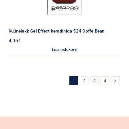
Küünelakk Gel Effect keratiiniga 524 Coffe Bean
4,05
€
Lisa ostukorvi
1
2
3
4