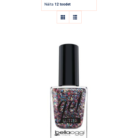
Parfüümid
Näita
12 toodet
Kaubamärgid
Eripakkumised