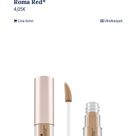
Roma Red*
4,05
€
Lisa korvi
Üksikasjad