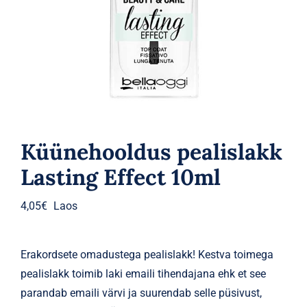
Parfüümid
Kaubamärgid
Eripakkumised
Küünehooldus pealislakk
Lasting Effect 10ml
4,05
€
Laos
Erakordsete omadustega pealislakk! Kestva toimega
pealislakk toimib laki emaili tihendajana ehk et see
parandab emaili värvi ja suurendab selle püsivust,