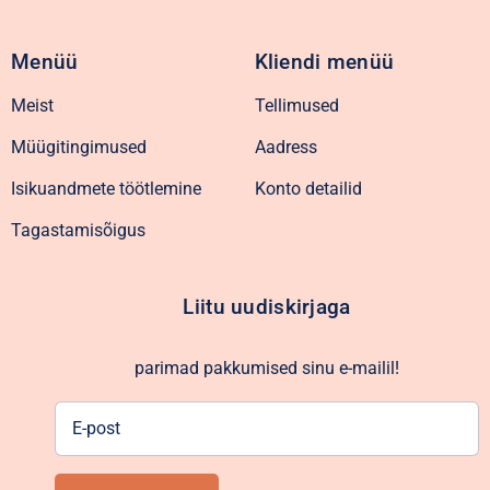
Menüü
Kliendi menüü
Meist
Tellimused
Müügitingimused
Aadress
Isikuandmete töötlemine
Konto detailid
Tagastamisõigus
Liitu uudiskirjaga
parimad pakkumised sinu e-mailil!
E-
post