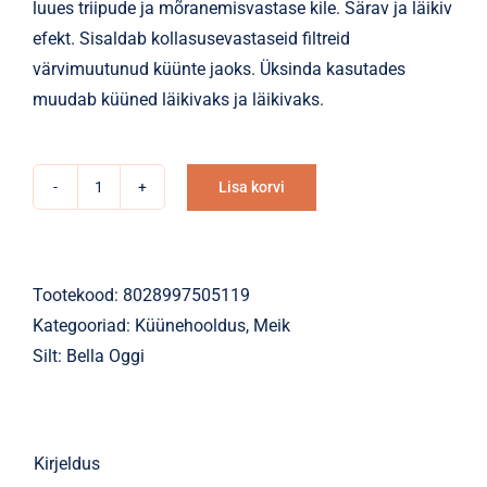
luues triipude ja mõranemisvastase kile. Särav ja läikiv
efekt. Sisaldab kollasusevastaseid filtreid
värvimuutunud küünte jaoks. Üksinda kasutades
muudab küüned läikivaks ja läikivaks.
Lisa korvi
Küünehooldus
Alternative:
pealislakk
Lasting
Effect
Tootekood:
8028997505119
10ml
Kategooriad:
Küünehooldus
,
Meik
kogus
Silt:
Bella Oggi
Kirjeldus