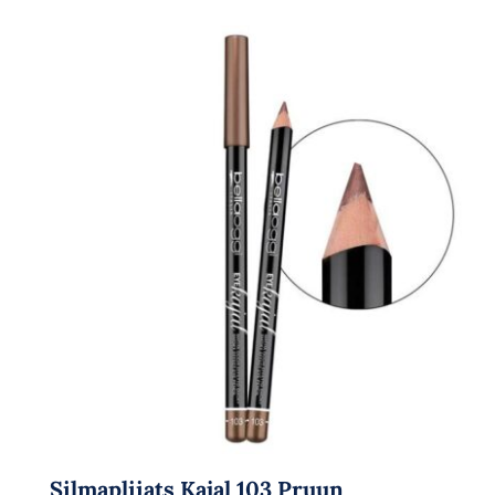
Silmapliiats Kajal 103 Pruun