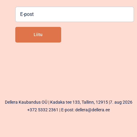
E-
post
Liitu
Alternative:
Dellera Kaubandus OÜ | Kadaka tee 133, Tallinn, 12915 |7. aug 2026
+372 5332 2361
| E-post: dellera@dellera.ee