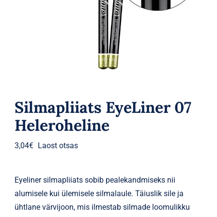
Parfüümid
Kaubamärgid
Eripakkumised
Silmapliiats EyeLiner 07
Heleroheline
3,04
€
Laost otsas
Eyeliner silmapliiats sobib pealekandmiseks nii
alumisele kui ülemisele silmalaule. Täiuslik sile ja
ühtlane värvijoon, mis ilmestab silmade loomulikku