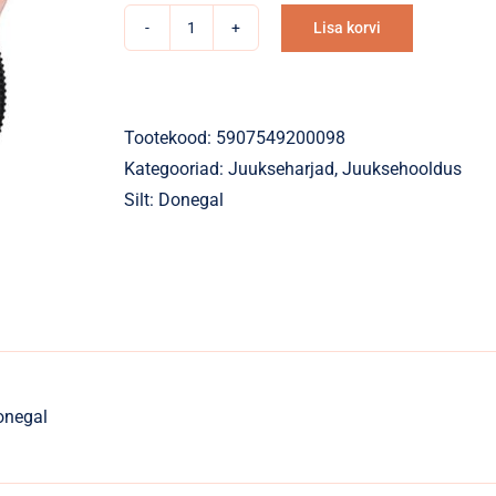
Lisa korvi
Juuksehari
Alternative:
ovaalne
plastpiidega
kogus
Tootekood:
5907549200098
Kategooriad:
Juukseharjad
,
Juuksehooldus
Silt:
Donegal
onegal