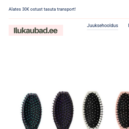
Skip
Alates 30€ ostust tasuta transport!
to
content
Juuksehooldus