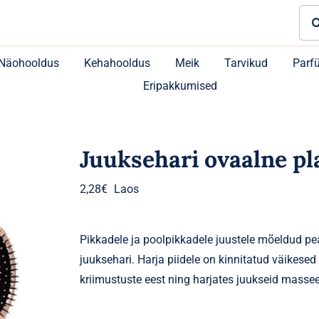
Sea
for:
Näohooldus
Kehahooldus
Meik
Tarvikud
Parf
Eripakkumised
Juuksehari ovaalne pl
2,28
€
Laos
Pikkadele ja poolpikkadele juustele mõeldud p
juuksehari. Harja piidele on kinnitatud väikese
kriimustuste eest ning harjates juukseid massee