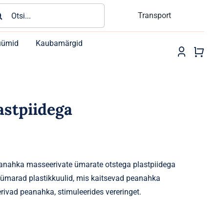
rch
Transport
üümid
Kaubamärgid
astpiidega
eanahka masseerivate ümarate otstega plastpiidega
d ümarad plastikkuulid, mis kaitsevad peanahka
rivad peanahka, stimuleerides vereringet.