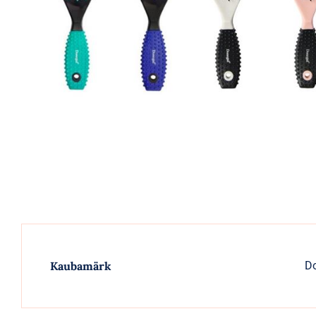
Kaubamärk
D