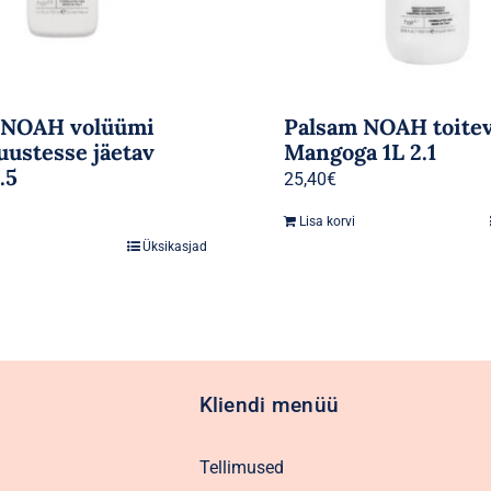
 NOAH volüümi
Palsam NOAH toite
uustesse jäetav
Mangoga 1L 2.1
.5
25,40
€
Lisa korvi
Üksikasjad
Kliendi menüü
Tellimused