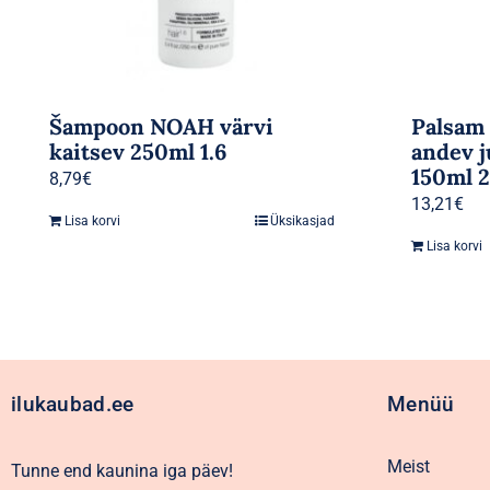
Šampoon NOAH värvi
Palsam
kaitsev 250ml 1.6
andev j
150ml 2
8,79
€
13,21
€
Lisa korvi
Üksikasjad
Lisa korvi
ilukaubad.ee
Menüü
Meist
Tunne end kaunina iga päev!