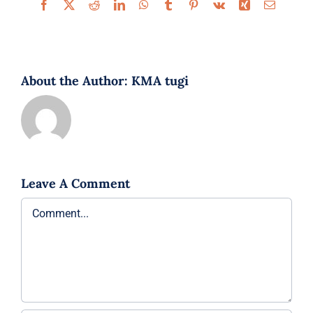
Facebook
X
Reddit
LinkedIn
WhatsApp
Tumblr
Pinterest
Vk
Xing
Email
About the Author:
KMA tugi
Leave A Comment
Comment