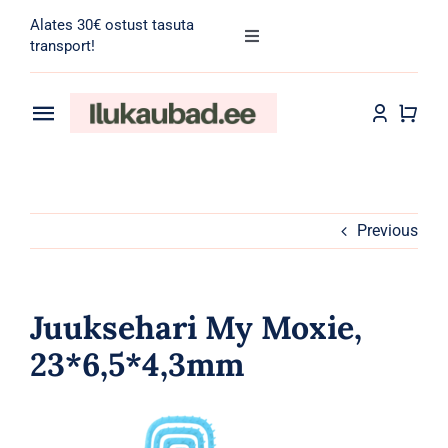
Skip
Alates 30€ ostust tasuta
to
Toggle
transport!
Navigation
content
Search
for:
Toggle
Navigation
Transport
Juuksehooldus
Näohooldus
Previous
Kehahooldus
Juuksehari My Moxie,
Meik
23*6,5*4,3mm
Tarvikud