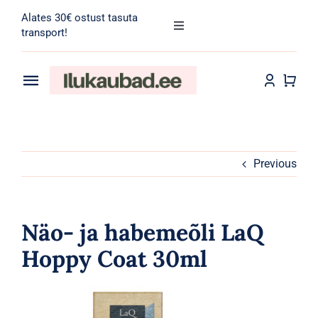
Skip
Alates 30€ ostust tasuta
to
Toggle
transport!
Navigation
content
Search
for:
Toggle
Navigation
Transport
Juuksehooldus
Näohooldus
Previous
Kehahooldus
Näo- ja habemeõli LaQ
Meik
Hoppy Coat 30ml
Tarvikud