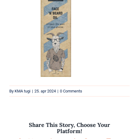
Parfüümid
Kaubamärgid
Eripakkumised
By
KMA tugi
|
25. apr 2024
|
0 Comments
Share This Story, Choose Your
Platform!