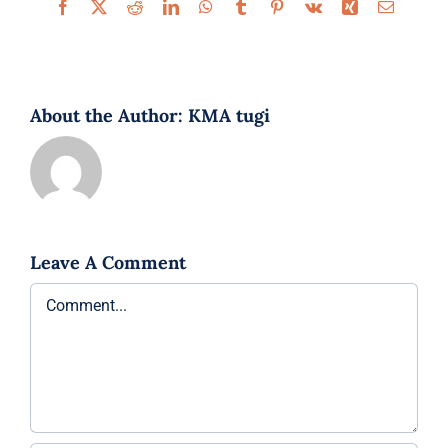
Facebook
X
Reddit
LinkedIn
WhatsApp
Tumblr
Pinterest
Vk
Xing
Email
About the Author:
KMA tugi
Leave A Comment
Comment