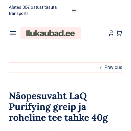
Skip
Alates 30€ ostust tasuta
to
Toggle
transport!
Navigation
content
Search
for:
Toggle
Navigation
Transport
Juuksehooldus
Näohooldus
Previous
Kehahooldus
Näopesuvaht LaQ
Meik
Purifying greip ja
roheline tee tahke 40g
Tarvikud