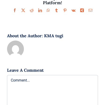
Platform!
Facebook
X
Reddit
LinkedIn
WhatsApp
Tumblr
Pinterest
Vk
Xing
Email
About the Author:
KMA tugi
Leave A Comment
Comment