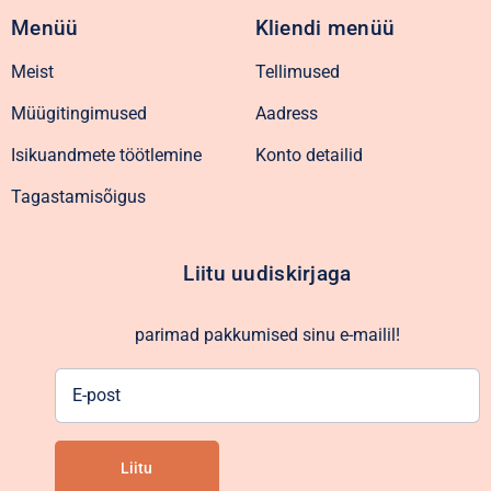
Menüü
Kliendi menüü
Meist
Tellimused
Müügitingimused
Aadress
Isikuandmete töötlemine
Konto detailid
Tagastamisõigus
Liitu uudiskirjaga
parimad pakkumised sinu e-mailil!
E-
post
Liitu