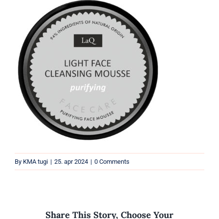
Parfüümid
Kaubamärgid
Eripakkumised
By
KMA tugi
|
25. apr 2024
|
0 Comments
Share This Story, Choose Your