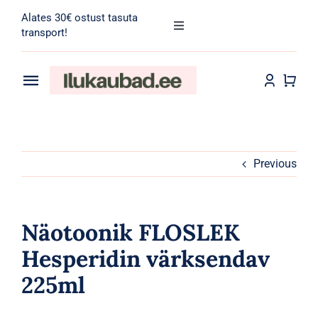
Skip
Alates 30€ ostust tasuta
to
Toggle
transport!
Navigation
content
Search
for:
Toggle
Navigation
Transport
Juuksehooldus
Näohooldus
Previous
Kehahooldus
Näotoonik FLOSLEK
Meik
Hesperidin värksendav
225ml
Tarvikud