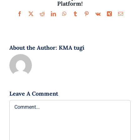
Platform!
Facebook
X
Reddit
LinkedIn
WhatsApp
Tumblr
Pinterest
Vk
Xing
Email
About the Author:
KMA tugi
Leave A Comment
Comment