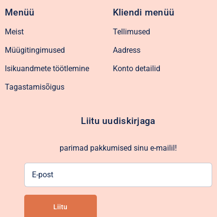
Menüü
Kliendi menüü
Meist
Tellimused
Müügitingimused
Aadress
Isikuandmete töötlemine
Konto detailid
Tagastamisõigus
Liitu uudiskirjaga
parimad pakkumised sinu e-mailil!
E-
post
Liitu