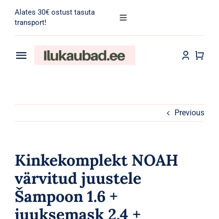
Skip
Alates 30€ ostust tasuta
to
Toggle
transport!
Navigation
content
Search
for:
Toggle
Navigation
Transport
Juuksehooldus
Näohooldus
Previous
Kehahooldus
Kinkekomplekt NOAH
Meik
värvitud juustele
Šampoon 1.6 +
Tarvikud
juuksemask 2.4 +