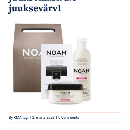
Parfüümid
juuksevärv1
Kaubamärgid
Eripakkumised
By
KMA tugi
|
2. märts 2023
|
0 Comments