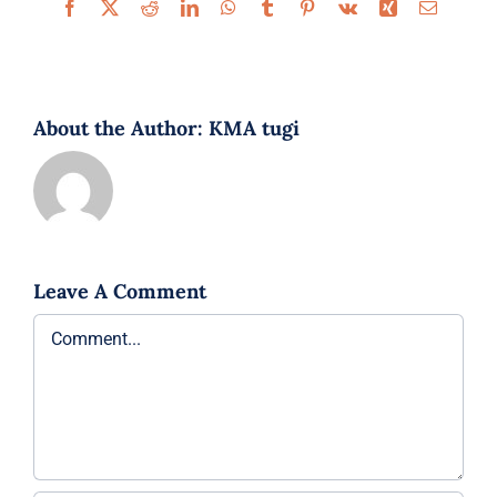
Facebook
X
Reddit
LinkedIn
WhatsApp
Tumblr
Pinterest
Vk
Xing
Email
About the Author:
KMA tugi
Leave A Comment
Comment