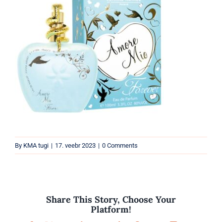
Parfüümid
Kaubamärgid
Eripakkumised
By
KMA tugi
|
17. veebr 2023
|
0 Comments
Share This Story, Choose Your
Platform!