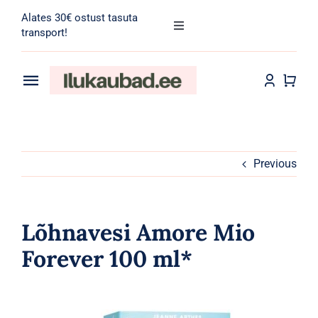
Skip
Alates 30€ ostust tasuta
to
Toggle
transport!
Navigation
content
Search
for:
Toggle
Navigation
Transport
Juuksehooldus
Näohooldus
Previous
Kehahooldus
Lõhnavesi Amore Mio
Meik
Forever 100 ml*
Tarvikud