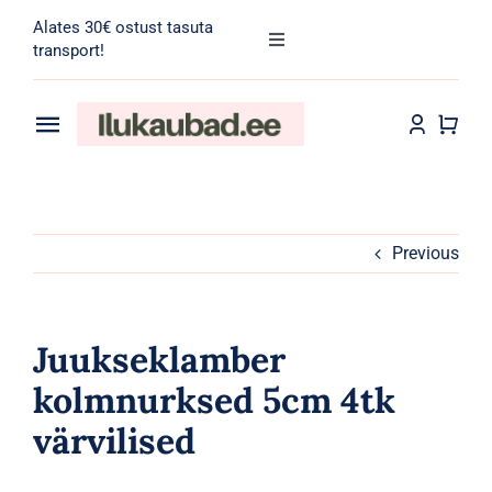
Skip
Alates 30€ ostust tasuta
to
Toggle
transport!
Navigation
content
Search
for:
Toggle
Navigation
Transport
Juuksehooldus
Näohooldus
Previous
Kehahooldus
Juukseklamber
Meik
kolmnurksed 5cm 4tk
värvilised
Tarvikud