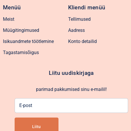
Menüü
Kliendi menüü
Meist
Tellimused
Müügitingimused
Aadress
Isikuandmete töötlemine
Konto detailid
Tagastamisõigus
Liitu uudiskirjaga
parimad pakkumised sinu e-mailil!
E-
post