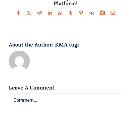
Platform!
Facebook
X
Reddit
LinkedIn
WhatsApp
Tumblr
Pinterest
Vk
Xing
Email
About the Author:
KMA tugi
Leave A Comment
Comment