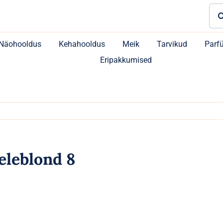
Sea
for:
Näohooldus
Kehahooldus
Meik
Tarvikud
Parf
Eripakkumised
eleblond 8