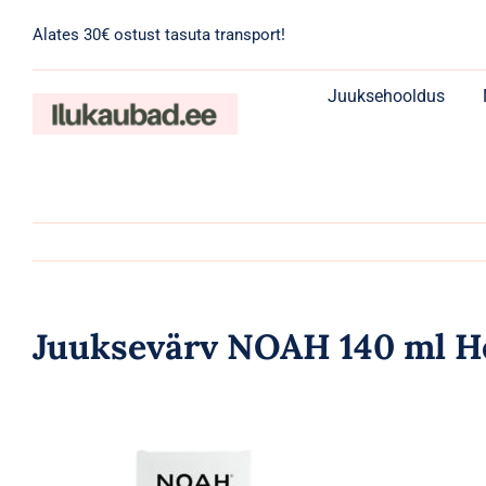
Skip
Alates 30€ ostust tasuta transport!
to
content
Juuksehooldus
Juuksevärv NOAH 140 ml H