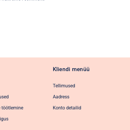
Kliendi menüü
Tellimused
used
Aadress
 töötlemine
Konto detailid
igus