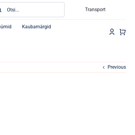
rch
Transport
üümid
Kaubamärgid
Previous