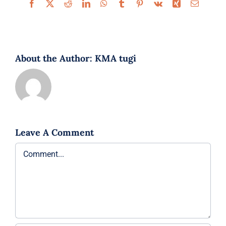
Facebook
X
Reddit
LinkedIn
WhatsApp
Tumblr
Pinterest
Vk
Xing
Email
About the Author:
KMA tugi
Leave A Comment
Comment