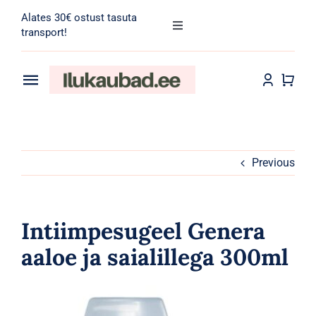
Skip
Alates 30€ ostust tasuta
to
Toggle
transport!
Navigation
content
Search
for:
Toggle
Navigation
Transport
Juuksehooldus
Näohooldus
Previous
Kehahooldus
Intiimpesugeel Genera
Meik
aaloe ja saialillega 300ml
Tarvikud