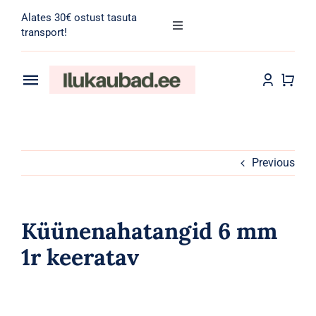
Skip
Alates 30€ ostust tasuta
to
Toggle
transport!
Navigation
content
Search
for:
Toggle
Navigation
Transport
Juuksehooldus
Näohooldus
Previous
Kehahooldus
Küünenahatangid 6 mm
Meik
1r keeratav
Tarvikud