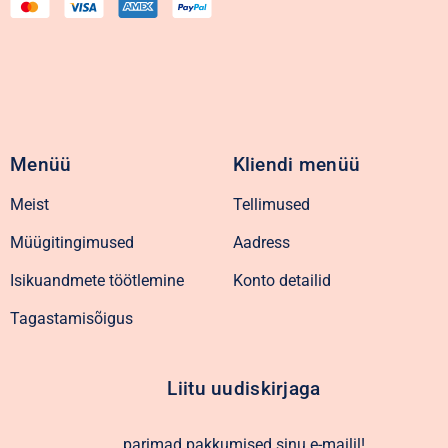
Menüü
Kliendi menüü
Meist
Tellimused
Müügitingimused
Aadress
Isikuandmete töötlemine
Konto detailid
Tagastamisõigus
Liitu uudiskirjaga
parimad pakkumised sinu e-mailil!