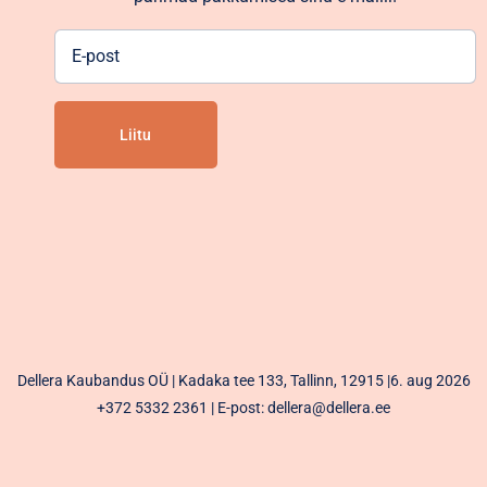
E-
post
Alternative:
Dellera Kaubandus OÜ | Kadaka tee 133, Tallinn, 12915 |6. aug 2026
+372 5332 2361
| E-post: dellera@dellera.ee