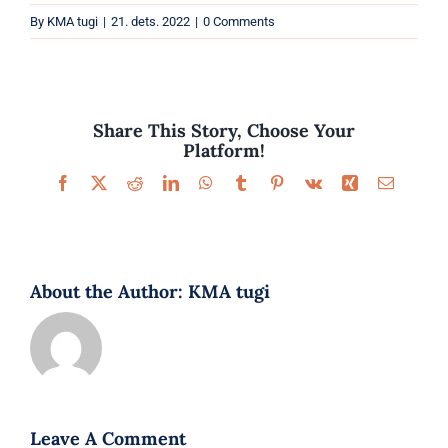
Parfüümid
By
KMA tugi
|
21. dets. 2022
|
0 Comments
Kaubamärgid
Eripakkumised
Share This Story, Choose Your
Platform!
Facebook
X
Reddit
LinkedIn
WhatsApp
Tumblr
Pinterest
Vk
Xing
Email
About the Author:
KMA tugi
Leave A Comment