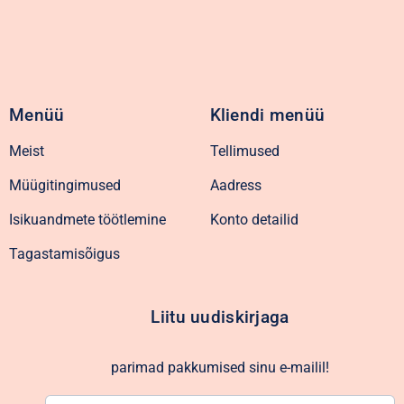
Menüü
Kliendi menüü
Meist
Tellimused
Müügitingimused
Aadress
Isikuandmete töötlemine
Konto detailid
Tagastamisõigus
Liitu uudiskirjaga
parimad pakkumised sinu e-mailil!