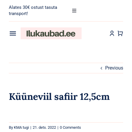
Skip
Alates 30€ ostust tasuta
to
Toggle
transport!
Navigation
content
Search
for:
Toggle
Navigation
Transport
Juuksehooldus
Näohooldus
Previous
Kehahooldus
Küüneviil safiir 12,5cm
Meik
Tarvikud
By
KMA tugi
|
21. dets. 2022
|
0 Comments