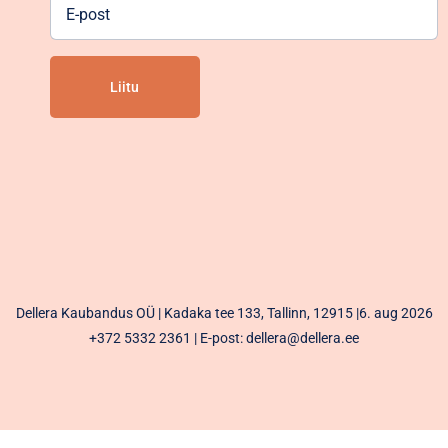
E-
post
Alternative:
Dellera Kaubandus OÜ | Kadaka tee 133, Tallinn, 12915 |6. aug 2026
+372 5332 2361
| E-post: dellera@dellera.ee