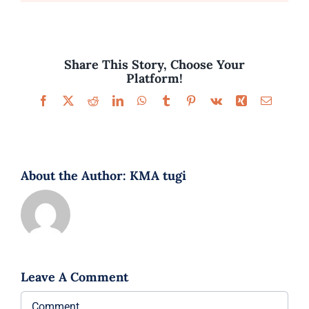
Parfüümid
Kaubamärgid
Share This Story, Choose Your
Platform!
Eripakkumised
Facebook
X
Reddit
LinkedIn
WhatsApp
Tumblr
Pinterest
Vk
Xing
Email
About the Author:
KMA tugi
Leave A Comment
Comment