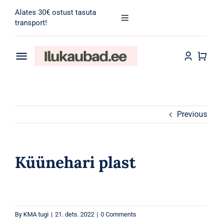
Skip
Alates 30€ ostust tasuta
to
Toggle
transport!
Navigation
content
Search
for:
Toggle
Navigation
Transport
Juuksehooldus
Näohooldus
Previous
Kehahooldus
Küünehari plast
Meik
Tarvikud
By
KMA tugi
|
21. dets. 2022
|
0 Comments