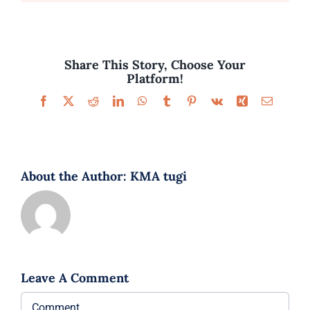
Parfüümid
Kaubamärgid
Share This Story, Choose Your
Platform!
Eripakkumised
Facebook
X
Reddit
LinkedIn
WhatsApp
Tumblr
Pinterest
Vk
Xing
Email
About the Author:
KMA tugi
Leave A Comment
Comment