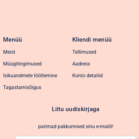
Menüü
Kliendi menüü
Meist
Tellimused
Müügitingimused
Aadress
Isikuandmete töötlemine
Konto detailid
Tagastamisõigus
Liitu uudiskirjaga
parimad pakkumised sinu e-mailil!