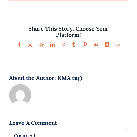
Parfüümid
Kaubamärgid
Share This Story, Choose Your
Platform!
Eripakkumised
Facebook
X
Reddit
LinkedIn
WhatsApp
Tumblr
Pinterest
Vk
Xing
Email
About the Author:
KMA tugi
Leave A Comment
Comment