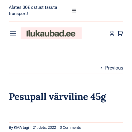
Skip
Alates 30€ ostust tasuta
to
Toggle
transport!
Navigation
content
Search
for:
Toggle
Navigation
Transport
Juuksehooldus
Näohooldus
Previous
Kehahooldus
Pesupall värviline 45g
Meik
Tarvikud
By
KMA tugi
|
21. dets. 2022
|
0 Comments