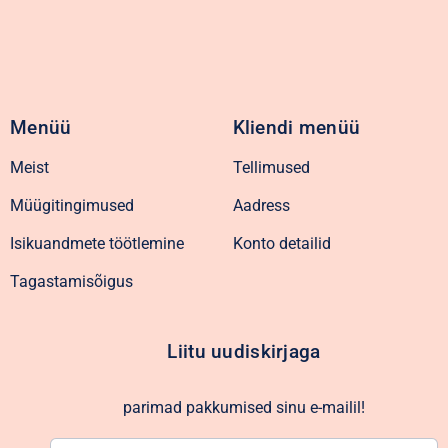
Menüü
Kliendi menüü
Meist
Tellimused
Müügitingimused
Aadress
Isikuandmete töötlemine
Konto detailid
Tagastamisõigus
Liitu uudiskirjaga
parimad pakkumised sinu e-mailil!