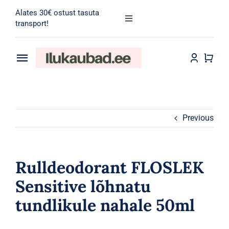
Skip
Alates 30€ ostust tasuta
to
Toggle
transport!
Navigation
content
Search
for:
Toggle
Navigation
Transport
Juuksehooldus
Näohooldus
Previous
Kehahooldus
Rulldeodorant FLOSLEK
Meik
Sensitive lõhnatu
tundlikule nahale 50ml
Tarvikud