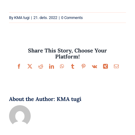
Parfüümid
By
KMA tugi
|
21. dets. 2022
|
0 Comments
Kaubamärgid
Eripakkumised
Share This Story, Choose Your
Platform!
Facebook
X
Reddit
LinkedIn
WhatsApp
Tumblr
Pinterest
Vk
Xing
Email
About the Author:
KMA tugi