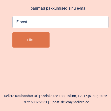
parimad pakkumised sinu e-mailil!
E-
post
Alternative:
Dellera Kaubandus OÜ | Kadaka tee 133, Tallinn, 12915 |6. aug 2026
+372 5332 2361
| E-post: dellera@dellera.ee