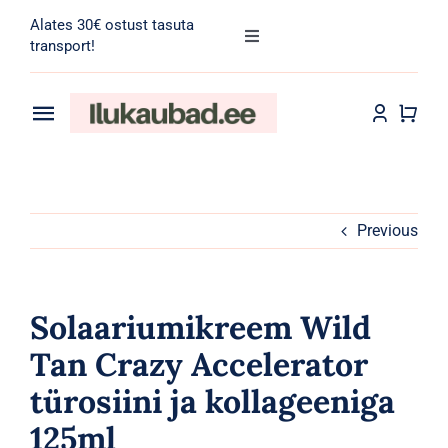
Skip
Alates 30€ ostust tasuta
to
Toggle
transport!
Navigation
content
Search
for:
Toggle
Navigation
Transport
Juuksehooldus
Näohooldus
Previous
Kehahooldus
Solaariumikreem Wild
Meik
Tan Crazy Accelerator
türosiini ja kollageeniga
Tarvikud
125ml