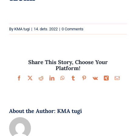
Parfüümid
Kaubamärgid
By
KMA tugi
|
14. dets. 2022
|
0 Comments
Eripakkumised
Share This Story, Choose Your
Platform!
Facebook
X
Reddit
LinkedIn
WhatsApp
Tumblr
Pinterest
Vk
Xing
Email
About the Author:
KMA tugi