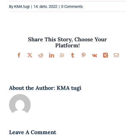
Parfüümid
By
KMA tugi
|
14. dets. 2022
|
0 Comments
Kaubamärgid
Eripakkumised
Share This Story, Choose Your
Platform!
Facebook
X
Reddit
LinkedIn
WhatsApp
Tumblr
Pinterest
Vk
Xing
Email
About the Author:
KMA tugi
Leave A Comment