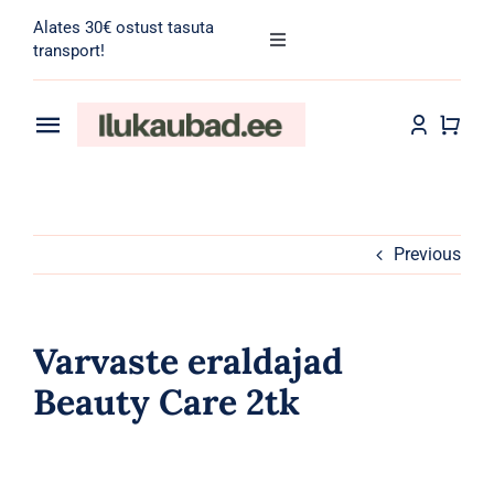
Skip
Alates 30€ ostust tasuta
to
Toggle
transport!
Navigation
content
Search
for:
Toggle
Navigation
Transport
Juuksehooldus
Näohooldus
Previous
Kehahooldus
Varvaste eraldajad
Meik
Beauty Care 2tk
Tarvikud