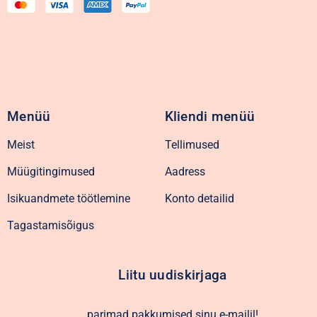
Menüü
Kliendi menüü
Meist
Tellimused
Müügitingimused
Aadress
Isikuandmete töötlemine
Konto detailid
Tagastamisõigus
Liitu uudiskirjaga
parimad pakkumised sinu e-mailil!