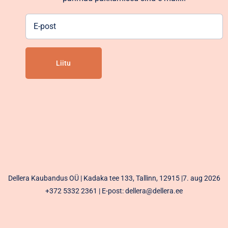
E-
post
Alternative:
Dellera Kaubandus OÜ | Kadaka tee 133, Tallinn, 12915 |7. aug 2026
+372 5332 2361
| E-post: dellera@dellera.ee