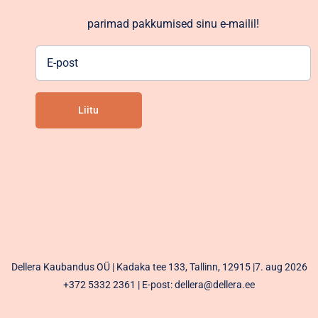
parimad pakkumised sinu e-mailil!
E-
post
Liitu
Alternative:
Dellera Kaubandus OÜ | Kadaka tee 133, Tallinn, 12915 |7. aug 2026
+372 5332 2361
| E-post: dellera@dellera.ee