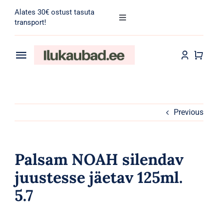
Skip
Alates 30€ ostust tasuta
to
Toggle
transport!
Navigation
content
Search
for:
Toggle
Navigation
Transport
Juuksehooldus
Näohooldus
Previous
Kehahooldus
Palsam NOAH silendav
Meik
juustesse jäetav 125ml.
5.7
Tarvikud