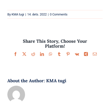
Parfüümid
By
KMA tugi
|
14. dets. 2022
|
0 Comments
Kaubamärgid
Eripakkumised
Share This Story, Choose Your
Platform!
Facebook
X
Reddit
LinkedIn
WhatsApp
Tumblr
Pinterest
Vk
Xing
Email
About the Author:
KMA tugi