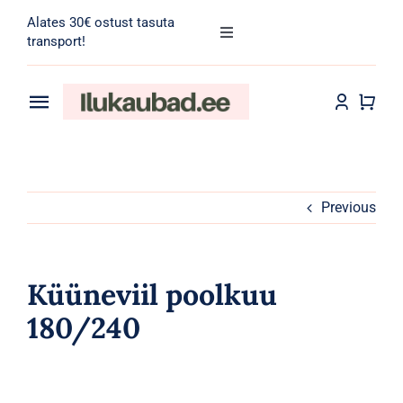
Skip
Alates 30€ ostust tasuta
to
Toggle
transport!
Navigation
content
Search
for:
Toggle
Navigation
Transport
Juuksehooldus
Näohooldus
Previous
Kehahooldus
Küüneviil poolkuu
Meik
180/240
Tarvikud