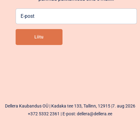
E-
post
Liitu
Alternative:
Dellera Kaubandus OÜ | Kadaka tee 133, Tallinn, 12915 |7. aug 2026
+372 5332 2361
| E-post: dellera@dellera.ee