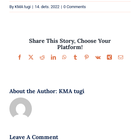
Parfüümid
By
KMA tugi
|
14. dets. 2022
|
0 Comments
Kaubamärgid
Eripakkumised
Share This Story, Choose Your
Platform!
Facebook
X
Reddit
LinkedIn
WhatsApp
Tumblr
Pinterest
Vk
Xing
Email
About the Author:
KMA tugi
Leave A Comment