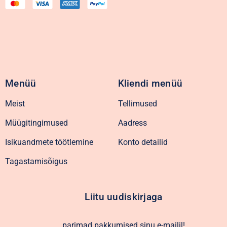
Menüü
Kliendi menüü
Meist
Tellimused
Müügitingimused
Aadress
Isikuandmete töötlemine
Konto detailid
Tagastamisõigus
Liitu uudiskirjaga
parimad pakkumised sinu e-mailil!