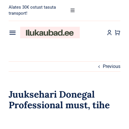
Skip
Alates 30€ ostust tasuta
to
Toggle
transport!
Navigation
content
Search
for:
Toggle
Navigation
Transport
Juuksehooldus
Näohooldus
Previous
Kehahooldus
Juuksehari Donegal
Meik
Professional must, tihe
Tarvikud