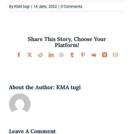
Parfüümid
By
KMA tugi
|
14. dets. 2022
|
0 Comments
Kaubamärgid
Eripakkumised
Share This Story, Choose Your
Platform!
Facebook
X
Reddit
LinkedIn
WhatsApp
Tumblr
Pinterest
Vk
Xing
Email
About the Author:
KMA tugi
Leave A Comment