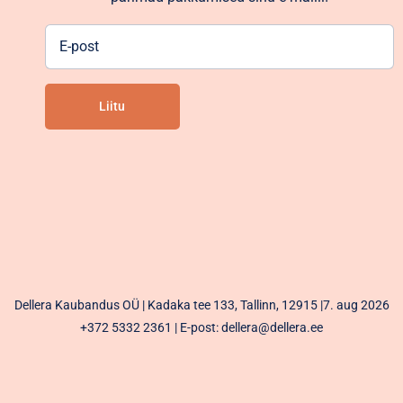
E-
post
Liitu
Alternative:
Dellera Kaubandus OÜ | Kadaka tee 133, Tallinn, 12915 |7. aug 2026
+372 5332 2361
| E-post: dellera@dellera.ee