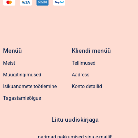
Menüü
Kliendi menüü
Meist
Tellimused
Müügitingimused
Aadress
Isikuandmete töötlemine
Konto detailid
Tagastamisõigus
Liitu uudiskirjaga
parimad pakkumised sinu e-mailil!