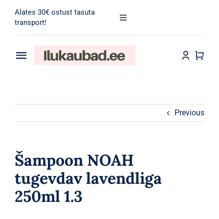
Skip
Alates 30€ ostust tasuta
to
Toggle
transport!
Navigation
content
Search
for:
Toggle
Navigation
Transport
Juuksehooldus
Näohooldus
Previous
Kehahooldus
Šampoon NOAH
Meik
tugevdav lavendliga
250ml 1.3
Tarvikud