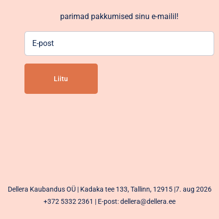
parimad pakkumised sinu e-mailil!
E-
post
Alternative:
Dellera Kaubandus OÜ | Kadaka tee 133, Tallinn, 12915 |7. aug 2026
+372 5332 2361
| E-post: dellera@dellera.ee