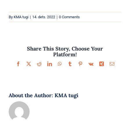
Parfüümid
By
KMA tugi
|
14. dets. 2022
|
0 Comments
Kaubamärgid
Eripakkumised
Share This Story, Choose Your
Platform!
Facebook
X
Reddit
LinkedIn
WhatsApp
Tumblr
Pinterest
Vk
Xing
Email
About the Author:
KMA tugi