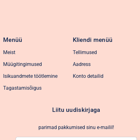
Menüü
Kliendi menüü
Meist
Tellimused
Müügitingimused
Aadress
Isikuandmete töötlemine
Konto detailid
Tagastamisõigus
Liitu uudiskirjaga
parimad pakkumised sinu e-mailil!