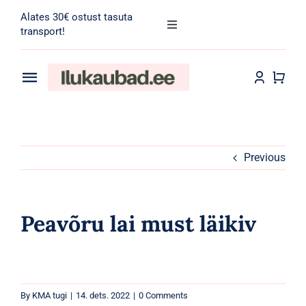
Skip
Alates 30€ ostust tasuta
to
Toggle
transport!
Navigation
content
Search
for:
Toggle
Navigation
Transport
Juuksehooldus
Näohooldus
Previous
Kehahooldus
Peavõru lai must läikiv
Meik
Tarvikud
By
KMA tugi
|
14. dets. 2022
|
0 Comments