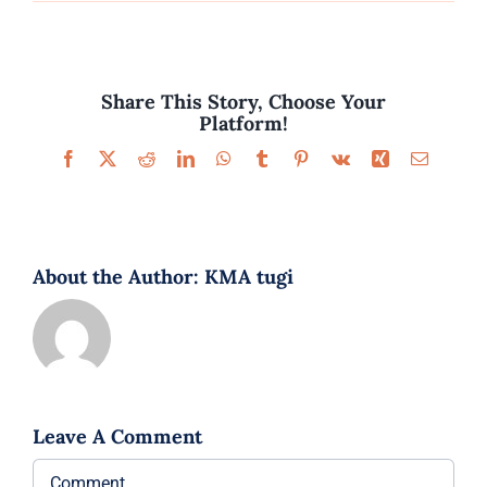
Parfüümid
Kaubamärgid
Share This Story, Choose Your
Platform!
Eripakkumised
Facebook
X
Reddit
LinkedIn
WhatsApp
Tumblr
Pinterest
Vk
Xing
Email
About the Author:
KMA tugi
Leave A Comment
Comment