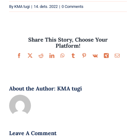
Parfüümid
By
KMA tugi
|
14. dets. 2022
|
0 Comments
Kaubamärgid
Eripakkumised
Share This Story, Choose Your
Platform!
Facebook
X
Reddit
LinkedIn
WhatsApp
Tumblr
Pinterest
Vk
Xing
Email
About the Author:
KMA tugi
Leave A Comment