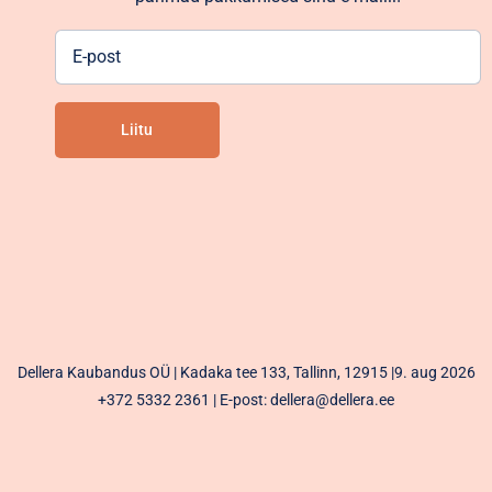
E-
post
Liitu
Alternative:
Dellera Kaubandus OÜ | Kadaka tee 133, Tallinn, 12915 |9. aug 2026
+372 5332 2361
| E-post: dellera@dellera.ee