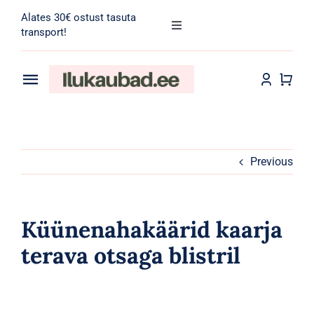
Skip
Alates 30€ ostust tasuta
to
Toggle
transport!
Navigation
content
Search
for:
Toggle
Navigation
Transport
Juuksehooldus
Näohooldus
Previous
Kehahooldus
Küünenahakäärid kaarja
Meik
terava otsaga blistril
Tarvikud