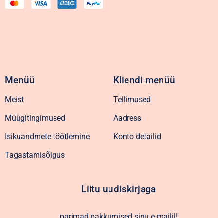
Menüü
Kliendi menüü
Meist
Tellimused
Müügitingimused
Aadress
Isikuandmete töötlemine
Konto detailid
Tagastamisõigus
Liitu uudiskirjaga
parimad pakkumised sinu e-mailil!