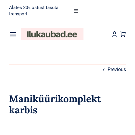
Skip
Alates 30€ ostust tasuta
to
Toggle
transport!
Navigation
content
Search
for:
Toggle
Navigation
Transport
Juuksehooldus
Näohooldus
Previous
Kehahooldus
Maniküürikomplekt
Meik
karbis
Tarvikud