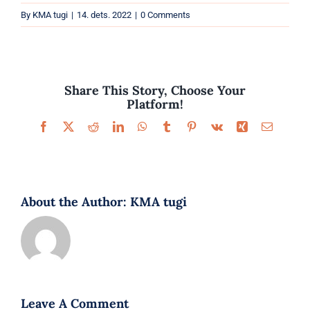
Parfüümid
By
KMA tugi
|
14. dets. 2022
|
0 Comments
Kaubamärgid
Eripakkumised
Share This Story, Choose Your
Platform!
Facebook
X
Reddit
LinkedIn
WhatsApp
Tumblr
Pinterest
Vk
Xing
Email
About the Author:
KMA tugi
Leave A Comment