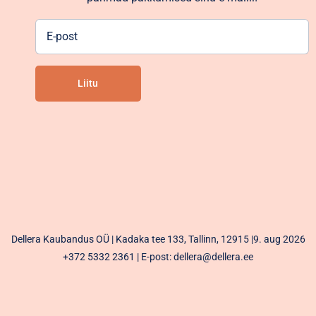
E-
post
Liitu
Alternative:
Dellera Kaubandus OÜ | Kadaka tee 133, Tallinn, 12915 |9. aug 2026
+372 5332 2361
| E-post: dellera@dellera.ee