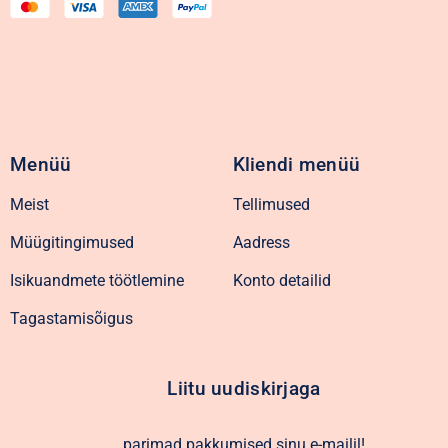
Menüü
Kliendi menüü
Meist
Tellimused
Müügitingimused
Aadress
Isikuandmete töötlemine
Konto detailid
Tagastamisõigus
Liitu uudiskirjaga
parimad pakkumised sinu e-mailil!