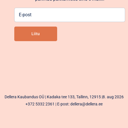
E-
post
Liitu
Alternative:
Dellera Kaubandus OÜ | Kadaka tee 133, Tallinn, 12915 |8. aug 2026
+372 5332 2361
| E-post: dellera@dellera.ee