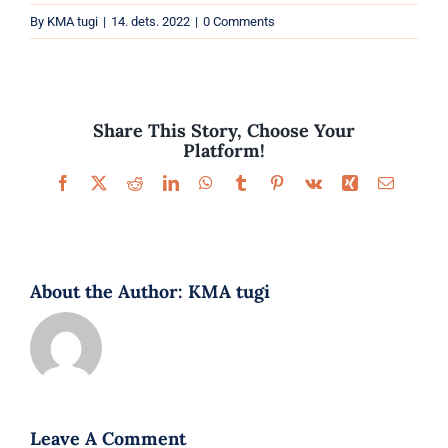
Parfüümid
By
KMA tugi
|
14. dets. 2022
|
0 Comments
Kaubamärgid
Eripakkumised
Share This Story, Choose Your
Platform!
Facebook
X
Reddit
LinkedIn
WhatsApp
Tumblr
Pinterest
Vk
Xing
Email
About the Author:
KMA tugi
Leave A Comment