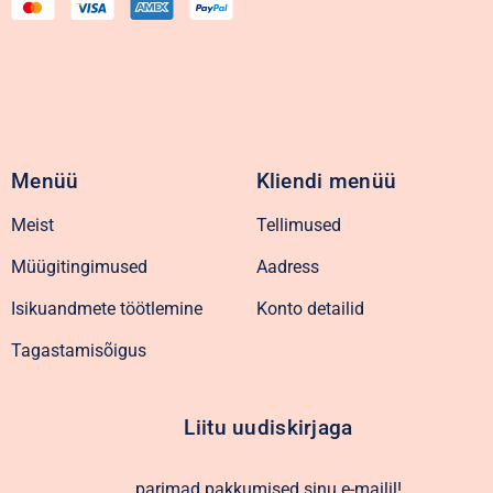
Menüü
Kliendi menüü
Meist
Tellimused
Müügitingimused
Aadress
Isikuandmete töötlemine
Konto detailid
Tagastamisõigus
Liitu uudiskirjaga
parimad pakkumised sinu e-mailil!