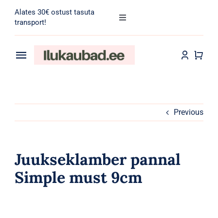
Skip
Alates 30€ ostust tasuta
to
Toggle
transport!
Navigation
content
Search
for:
Toggle
Navigation
Transport
Juuksehooldus
Näohooldus
Previous
Kehahooldus
Juukseklamber pannal
Meik
Simple must 9cm
Tarvikud