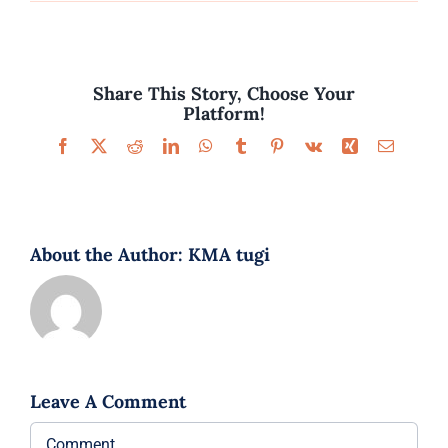
Parfüümid
Kaubamärgid
Share This Story, Choose Your
Platform!
Eripakkumised
Facebook
X
Reddit
LinkedIn
WhatsApp
Tumblr
Pinterest
Vk
Xing
Email
About the Author:
KMA tugi
Leave A Comment
Comment