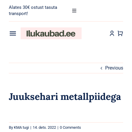
Skip
Alates 30€ ostust tasuta
to
Toggle
transport!
Navigation
content
Search
for:
Toggle
Navigation
Transport
Juuksehooldus
Näohooldus
Previous
Kehahooldus
Juuksehari metallpiidega
Meik
Tarvikud
By
KMA tugi
|
14. dets. 2022
|
0 Comments