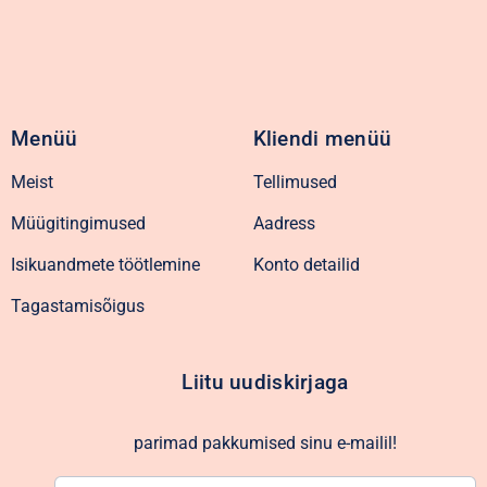
Menüü
Kliendi menüü
Meist
Tellimused
Müügitingimused
Aadress
Isikuandmete töötlemine
Konto detailid
Tagastamisõigus
Liitu uudiskirjaga
parimad pakkumised sinu e-mailil!